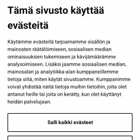
Asuminen ja ympäristö
Tämä sivusto käyttää
Kasvatus ja opetus
evästeitä
Kulttuuri ja liikunta
Hallinto
Käytämme evästeitä tarjoamamme sisällön ja
Työ ja yrittäminen
mainosten räätälöimiseen, sosiaalisen median
Osallistu ja asioi
ominaisuuksien tukemiseen ja kävijämäärämme
analysoimiseen. Lisäksi jaamme sosiaalisen median,
Näytä omat evästeasetukseni
mainosalan ja analytiikka-alan kumppaneillemme
tietoja siitä, miten käytät sivustoamme. Kumppanimme
Seuraa meitä
voivat yhdistää näitä tietoja muihin tietoihin, joita olet
antanut heille tai joita on kerätty, kun olet käyttänyt
heidän palvelujaan.
Salli kaikki evästeet