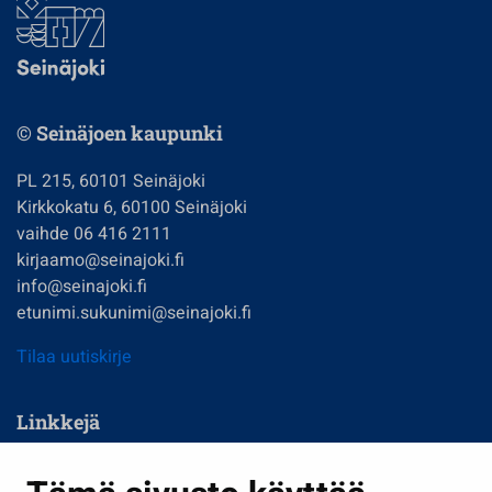
© Seinäjoen kaupunki
PL 215, 60101 Seinäjoki
Kirkkokatu 6, 60100 Seinäjoki
vaihde 06 416 2111
kirjaamo@seinajoki.fi
info@seinajoki.fi
etunimi.sukunimi@seinajoki.fi
Tilaa uutiskirje
Linkkejä
Asuminen ja ympäristö