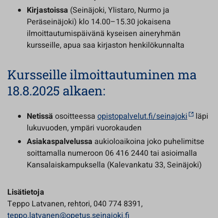
Kirjastoissa
(Seinäjoki, Ylistaro, Nurmo ja
Peräseinäjoki) klo 14.00–15.30 jokaisena
ilmoittautumispäivänä kyseisen aineryhmän
kursseille, apua saa kirjaston henkilökunnalta
Kursseille ilmoittautuminen ma
18.8.2025 alkaen:
Netissä
osoitteessa
opistopalvelut.fi/seinajoki
läpi
lukuvuoden, ympäri vuorokauden
Asiakaspalvelussa
aukioloaikoina joko puhelimitse
soittamalla numeroon 06 416 2440 tai asioimalla
Kansalaiskampuksella (Kalevankatu 33, Seinäjoki)
Lisätietoja
Teppo Latvanen, rehtori, 040 774 8391,
teppo.latvanen@opetus.seinajoki.fi