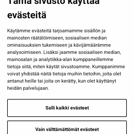
Tämä sivusto käyttää
Kasvatus ja opetus
evästeitä
Kulttuuri ja liikunta
Hallinto
Käytämme evästeitä tarjoamamme sisällön ja
Työ ja yrittäminen
mainosten räätälöimiseen, sosiaalisen median
Osallistu ja asioi
ominaisuuksien tukemiseen ja kävijämäärämme
analysoimiseen. Lisäksi jaamme sosiaalisen median,
Näytä omat evästeasetukseni
mainosalan ja analytiikka-alan kumppaneillemme
tietoja siitä, miten käytät sivustoamme. Kumppanimme
Seuraa meitä
voivat yhdistää näitä tietoja muihin tietoihin, joita olet
antanut heille tai joita on kerätty, kun olet käyttänyt
heidän palvelujaan.
Salli kaikki evästeet
Vain välttämättömät evästeet