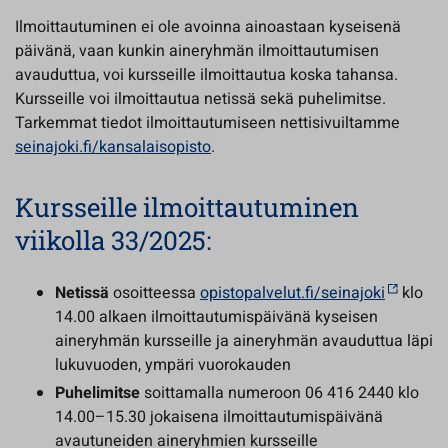
Ilmoittautuminen ei ole avoinna ainoastaan kyseisenä
päivänä, vaan kunkin aineryhmän ilmoittautumisen
avauduttua, voi kursseille ilmoittautua koska tahansa.
Kursseille voi ilmoittautua netissä sekä puhelimitse.
Tarkemmat tiedot ilmoittautumiseen nettisivuiltamme
seinajoki.fi/kansalaisopisto
.
Kursseille ilmoittautuminen
viikolla 33/2025:
Netissä
osoitteessa
opistopalvelut.fi/seinajoki
klo
14.00 alkaen ilmoittautumispäivänä kyseisen
aineryhmän kursseille ja aineryhmän avauduttua läpi
lukuvuoden, ympäri vuorokauden
Puhelimitse
soittamalla numeroon 06 416 2440 klo
14.00–15.30 jokaisena ilmoittautumispäivänä
avautuneiden aineryhmien kursseille