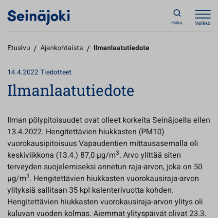
Haku
Valikko
Etusivu
/
Ajankohtaista
/
Ilmanlaatutiedote
14.4.2022
Tiedotteet
Ilmanlaatutiedote
Ilman pölypitoisuudet ovat olleet korkeita Seinäjoella eilen
13.4.2022. Hengitettävien hiukkasten (PM10)
vuorokausipitoisuus Vapaudentien mittausasemalla oli
3
keskiviikkona (13.4.) 87,0 µg/m
. Arvo ylittää siten
terveyden suojelemiseksi annetun raja-arvon, joka on 50
3
µg/m
. Hengitettävien hiukkasten vuorokausiraja-arvon
ylityksiä sallitaan 35 kpl kalenterivuotta kohden.
Hengitettävien hiukkasten vuorokausiraja-arvon ylitys oli
kuluvan vuoden kolmas. Aiemmat ylityspäivät olivat 23.3.