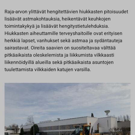
Raja-arvon ylittävät hengitettävien hiukkasten pitoisuudet
lisäävät astmakohtauksia, heikentävät keuhkojen
toimintakykyä ja lisäävät hengitystietulehduksia.
Hiukkasten aiheuttamille terveyshaitoille ovat erityisen
herkkiä lapset, vanhukset sekä astmaa ja sydäntauteja
sairastavat. Oireita saavien on suositeltavaa välttää
pitkäaikaista oleskelemista ja liikkumista vilkkaasti
liikennöidyillä alueilla sekä pitkäaikaista asuntojen
tuulettamista vilkkaiden katujen varsilla.