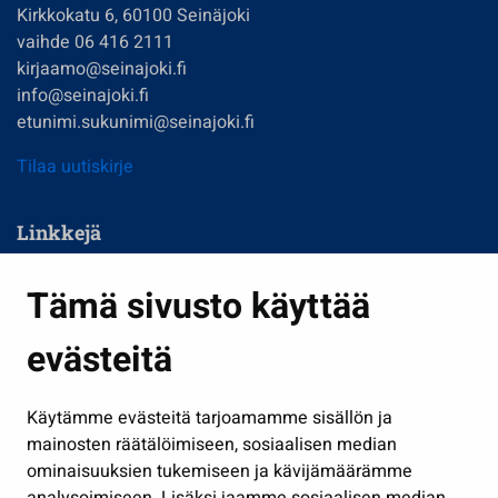
Kirkkokatu 6, 60100 Seinäjoki
vaihde 06 416 2111
kirjaamo@seinajoki.fi
info@seinajoki.fi
etunimi.sukunimi@seinajoki.fi
Tilaa uutiskirje
Linkkejä
Asuminen ja ympäristö
Tämä sivusto käyttää
Kasvatus ja opetus
evästeitä
Kulttuuri ja liikunta
Hallinto
Käytämme evästeitä tarjoamamme sisällön ja
Työ ja yrittäminen
mainosten räätälöimiseen, sosiaalisen median
Osallistu ja asioi
ominaisuuksien tukemiseen ja kävijämäärämme