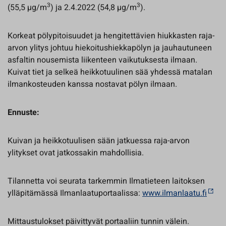
3
3
(55,5 µg/m
) ja 2.4.2022 (54,8 µg/m
).
Korkeat pölypitoisuudet ja hengitettävien hiukkasten raja-
arvon ylitys johtuu hiekoitushiekkapölyn ja jauhautuneen
asfaltin nousemista liikenteen vaikutuksesta ilmaan.
Kuivat tiet ja selkeä heikkotuulinen sää yhdessä matalan
ilmankosteuden kanssa nostavat pölyn ilmaan.
Ennuste:
Kuivan ja heikkotuulisen sään jatkuessa raja-arvon
ylitykset ovat jatkossakin mahdollisia.
Tilannetta voi seurata tarkemmin Ilmatieteen laitoksen
ylläpitämässä Ilmanlaatuportaalissa:
www.ilmanlaatu.fi
Mittaustulokset päivittyvät portaaliin tunnin välein.