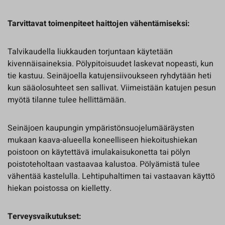
Tarvittavat toimenpiteet haittojen vähentämiseksi:
Talvikaudella liukkauden torjuntaan käytetään
kivennäisaineksia. Pölypitoisuudet laskevat nopeasti, kun
tie kastuu. Seinäjoella katujensiivoukseen ryhdytään heti
kun sääolosuhteet sen sallivat. Viimeistään katujen pesun
myötä tilanne tulee hellittämään.
Seinäjoen kaupungin ympäristönsuojelumääräysten
mukaan kaava-alueella koneelliseen hiekoitushiekan
poistoon on käytettävä imulakaisukonetta tai pölyn
poistoteholtaan vastaavaa kalustoa. Pölyämistä tulee
vähentää kastelulla. Lehtipuhaltimen tai vastaavan käyttö
hiekan poistossa on kielletty.
Terveysvaikutukset: