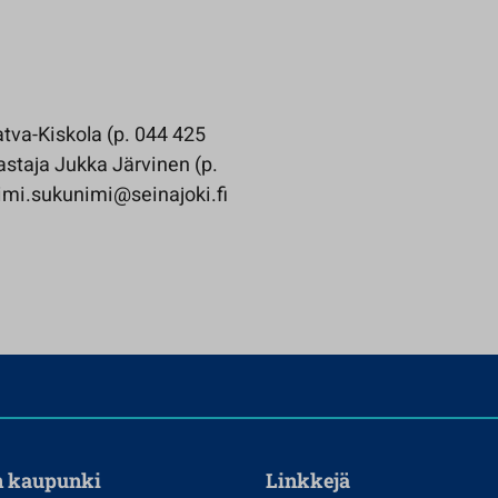
tva-Kiskola (p. 044 425
staja Jukka Järvinen (p.
imi.sukunimi@seinajoki.fi
n kaupunki
Linkkejä