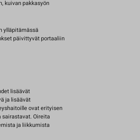
en, kuivan pakkasyön
en ylläpitämässä
kset päivittyvät portaaliin
udet lisäävät
 ja lisäävät
yshaitoille ovat erityisen
sairastavat. Oireita
emista ja liikkumista