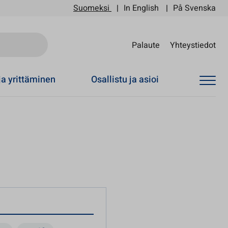
Suomeksi
In English
På Svenska
Sii
Palaute
Yhteystiedot
ja yrittäminen
Osallistu ja asioi