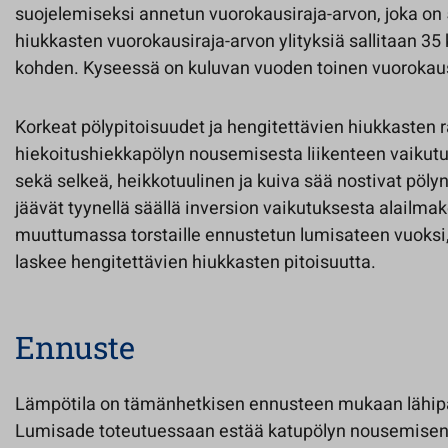
suojelemiseksi annetun vuorokausiraja-arvon, joka on
hiukkasten vuorokausiraja-arvon ylityksiä sallitaan 35 
kohden. Kyseessä on kuluvan vuoden toinen vuorokausi
Korkeat pölypitoisuudet ja hengitettävien hiukkasten ra
hiekoitushiekkapölyn nousemisesta liikenteen vaikutuk
sekä selkeä, heikkotuulinen ja kuiva sää nostivat pöly
jäävät tyynellä säällä inversion vaikutuksesta alailma
muuttumassa torstaille ennustetun lumisateen vuoksi
laskee hengitettävien hiukkasten pitoisuutta.
Ennuste
Lämpötila on tämänhetkisen ennusteen mukaan lähipä
Lumisade toteutuessaan estää katupölyn nousemisen