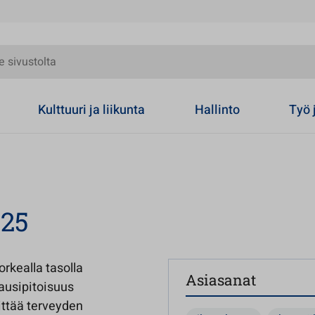
olta
Kulttuuri ja liikunta
Hallinto
Työ 
025
rkealla tasolla
Asiasanat
ausipitoisuus
littää terveyden