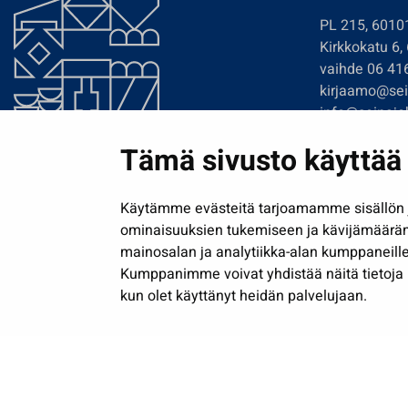
PL 215, 6010
Kirkkokatu 6,
vaihde 06 41
kirjaamo@sein
info@seinajok
etunimi.sukun
Tämä sivusto käyttää 
Tilaa uutiskir
Käytämme evästeitä tarjoamamme sisällön j
ominaisuuksien tukemiseen ja kävijämäärä
mainosalan ja analytiikka-alan kumppaneille
Kumppanimme voivat yhdistää näitä tietoja muih
kun olet käyttänyt heidän palvelujaan.