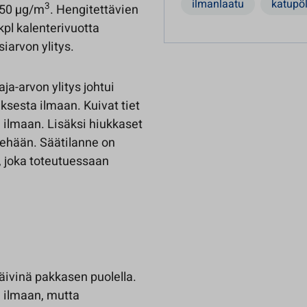
ilmanlaatu
katupö
3
 50 µg/m
. Hengitettävien
kpl kalenterivuotta
arvon ylitys.
ja-arvon ylitys johtui
sesta ilmaan. Kuivat tiet
n ilmaan. Lisäksi hiukkaset
kehään. Säätilanne on
, joka toteutuessaan
ivinä pakkasen puolella.
 ilmaan, mutta