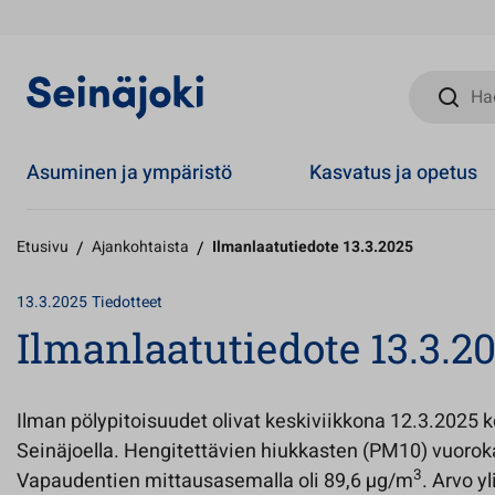
Hae sivust
Asuminen ja ympäristö
Kasvatus ja opetus
Etusivu
/
Ajankohtaista
/
Ilmanlaatutiedote 13.3.2025
13.3.2025
Tiedotteet
Ilmanlaatutiedote 13.3.2
Ilman pölypitoisuudet olivat keskiviikkona 12.3.2025 ko
Seinäjoella. Hengitettävien hiukkasten (PM10) vuorok
3
Vapaudentien mittausasemalla oli 89,6 µg/m
. Arvo y