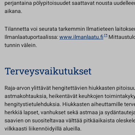
perjantaina pölypitoisuudet saattavat nousta uudelle
aikana.
Tilannetta voi seurata tarkemmin Ilmatieteen laitoks
Ilmanlaatuportaalissa:
www.ilmanlaatu.fi
Mittaustulo
tunnin välein.
Terveysvaikutukset
Raja-arvon ylittävät hengitettävien hiukkasten pitoisu
astmakohtauksia, heikentävät keuhkojen toimintakykyä
hengitystietulehduksia. Hiukkasten aiheuttamille terve
herkkiä lapset, vanhukset sekä astmaa ja sydäntauteja 
saavien on suositeltavaa välttää pitkäaikaista oleskel
vilkkaasti liikennöidyillä alueilla.