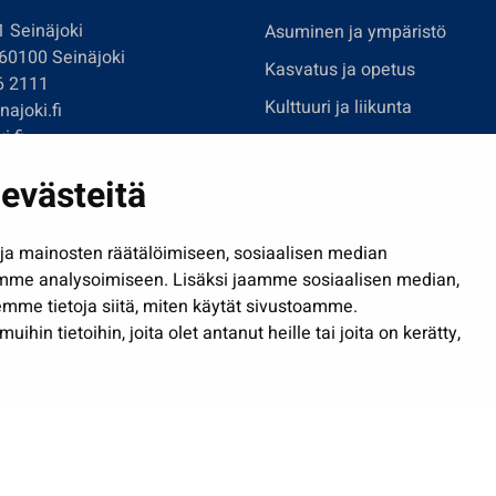
1 Seinäjoki
Asuminen ja ympäristö
 60100 Seinäjoki
Kasvatus ja opetus
6 2111
Kulttuuri ja liikunta
ajoki.fi
i.fi
Hallinto
imi@seinajoki.fi
evästeitä
Työ ja yrittäminen
je
Osallistu ja asioi
a mainosten räätälöimiseen, sosiaalisen median
Näytä omat evästeasetuksen
mme analysoimiseen. Lisäksi jaamme sosiaalisen median,
mme tietoja siitä, miten käytät sivustoamme.
in tietoihin, joita olet antanut heille tai joita on kerätty,
Saavutettavuusseloste
| © Seinäjoki 2026