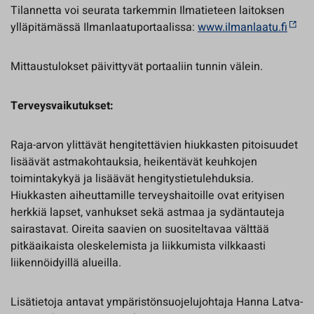
Tilannetta voi seurata tarkemmin Ilmatieteen laitoksen
ylläpitämässä Ilmanlaatuportaalissa:
www.ilmanlaatu.fi
Mittaustulokset päivittyvät portaaliin tunnin välein.
Terveysvaikutukset:
Raja-arvon ylittävät hengitettävien hiukkasten pitoisuudet
lisäävät astmakohtauksia, heikentävät keuhkojen
toimintakykyä ja lisäävät hengitystietulehduksia.
Hiukkasten aiheuttamille terveyshaitoille ovat erityisen
herkkiä lapset, vanhukset sekä astmaa ja sydäntauteja
sairastavat. Oireita saavien on suositeltavaa välttää
pitkäaikaista oleskelemista ja liikkumista vilkkaasti
liikennöidyillä alueilla.
Lisätietoja antavat ympäristönsuojelujohtaja Hanna Latva-