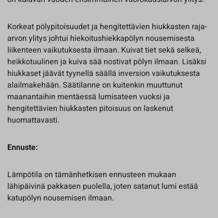
Korkeat pölypitoisuudet ja hengitettävien hiukkasten raja-
arvon ylitys johtui hiekoitushiekkapölyn nousemisesta
liikenteen vaikutuksesta ilmaan. Kuivat tiet sekä selkeä,
heikkotuulinen ja kuiva sää nostivat pölyn ilmaan. Lisäksi
hiukkaset jäävät tyynellä säällä inversion vaikutuksesta
alailmakehään. Säätilanne on kuitenkin muuttunut
maanantaihin mentäessä lumisateen vuoksi ja
hengitettävien hiukkasten pitoisuus on laskenut
huomattavasti.
Ennuste:
Lämpötila on tämänhetkisen ennusteen mukaan
lähipäivinä pakkasen puolella, joten satanut lumi estää
katupölyn nousemisen ilmaan.