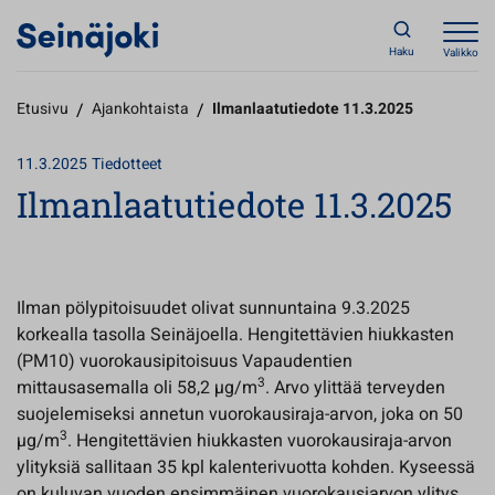
Haku
Valikko
Etusivu
/
Ajankohtaista
/
Ilmanlaatutiedote 11.3.2025
11.3.2025
Tiedotteet
Ilmanlaatutiedote 11.3.2025
Ilman pölypitoisuudet olivat sunnuntaina 9.3.2025
korkealla tasolla Seinäjoella. Hengitettävien hiukkasten
(PM10) vuorokausipitoisuus Vapaudentien
3
mittausasemalla oli 58,2 µg/m
. Arvo ylittää terveyden
suojelemiseksi annetun vuorokausiraja-arvon, joka on 50
3
µg/m
. Hengitettävien hiukkasten vuorokausiraja-arvon
ylityksiä sallitaan 35 kpl kalenterivuotta kohden. Kyseessä
on kuluvan vuoden ensimmäinen vuorokausiarvon ylitys.