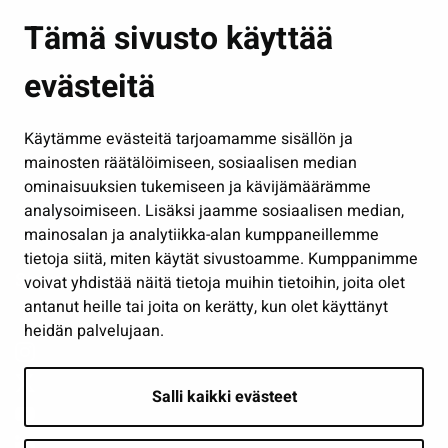
Asuminen ja ympäristö
Tämä sivusto käyttää
Kasvatus ja opetus
evästeitä
Kulttuuri ja liikunta
Hallinto
Käytämme evästeitä tarjoamamme sisällön ja
Työ ja yrittäminen
mainosten räätälöimiseen, sosiaalisen median
Osallistu ja asioi
ominaisuuksien tukemiseen ja kävijämäärämme
analysoimiseen. Lisäksi jaamme sosiaalisen median,
Näytä omat evästeasetukseni
mainosalan ja analytiikka-alan kumppaneillemme
tietoja siitä, miten käytät sivustoamme. Kumppanimme
Seuraa meitä
voivat yhdistää näitä tietoja muihin tietoihin, joita olet
antanut heille tai joita on kerätty, kun olet käyttänyt
heidän palvelujaan.
Salli kaikki evästeet