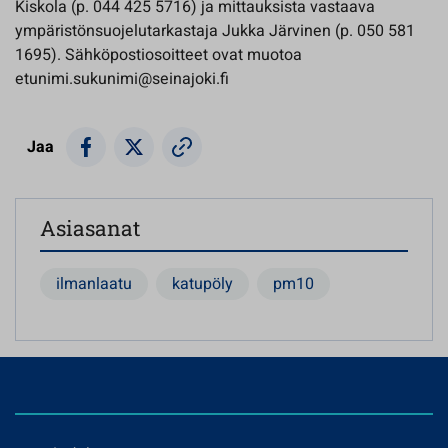
Kiskola (p. 044 425 5716) ja mittauksista vastaava
ympäristönsuojelutarkastaja Jukka Järvinen (p. 050 581
1695). Sähköpostiosoitteet ovat muotoa
etunimi.sukunimi@seinajoki.fi
Jaa
Asiasanat
ilmanlaatu
katupöly
pm10