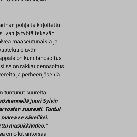
inan pohjalta kirjoitettu
suvan ja työtä tekevän
polvea maaseutunaisia ja
kustelua elävän
appale on kunnianosoitus
säksi se on rakkaudenosoitus
vereita ja perheenjäseniä.
n tuntunut suurelta
yöskennellä juuri Sylvin
arvostan suuresti. Tuntui
ä pukea se säveliksi.
ttu musiikkivideo.”
a on ollut antoisaa