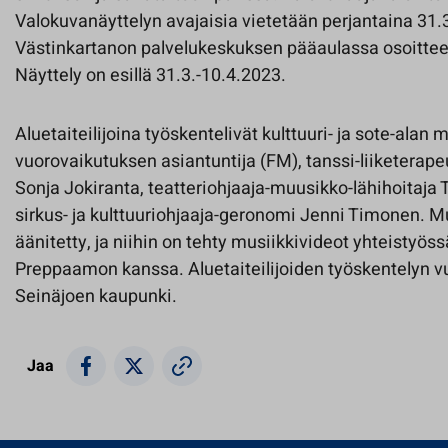
Valokuvanäyttelyn avajaisia vietetään perjantaina 31.3
Västinkartanon palvelukeskuksen pääaulassa osoittee
Näyttely on esillä 31.3.-10.4.2023.
Aluetaiteilijoina työskentelivät kulttuuri- ja sote-alan
vuorovaikutuksen asiantuntija (FM), tanssi-liiketerapeu
Sonja Jokiranta, teatteriohjaaja-muusikko-lähihoitaja
sirkus- ja kulttuuriohjaaja-geronomi Jenni Timonen. M
äänitetty, ja niihin on tehty musiikkivideot yhteistyöss
Preppaamon kanssa. Aluetaiteilijoiden työskentelyn v
Seinäjoen kaupunki.
Jaa