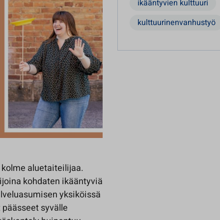
ikääntyvien kulttuuri
kulttuurinenvanhustyö
olme aluetaiteilijaa.
ntijoina kohdaten ikääntyviä
alveluasumisen yksiköissä
t päässeet syvälle