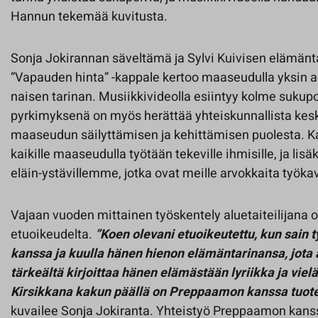
Hannun tekemää kuvitusta.
Sonja Jokirannan säveltämä ja Sylvi Kuivisen elämäntar
”Vapauden hinta” -kappale kertoo maaseudulla yksin a
naisen tarinan. Musiikkivideolla esiintyy kolme suku
pyrkimyksenä on myös herättää yhteiskunnallista kes
maaseudun säilyttämisen ja kehittämisen puolesta. K
kaikille maaseudulla työtään tekeville ihmisille, ja li
eläin-ystävillemme, jotka ovat meille arvokkaita työka
Vajaan vuoden mittainen työskentely aluetaiteilijana o
etuoikeudelta.
”Koen olevani etuoikeutettu, kun sain t
kanssa ja kuulla hänen hienon elämäntarinansa, jota 
tärkeältä kirjoittaa hänen elämästään lyriikka ja viel
Kirsikkana kakun päällä on Preppaamon kanssa tuote
kuvailee Sonja Jokiranta. Yhteistyö Preppaamon kanss