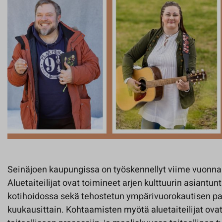
Seinäjoen kaupungissa on työskennellyt viime vuonna k
Aluetaiteilijat ovat toimineet arjen kulttuurin asiantu
kotihoidossa sekä tehostetun ympärivuorokautisen p
kuukausittain. Kohtaamisten myötä aluetaiteilijat ova