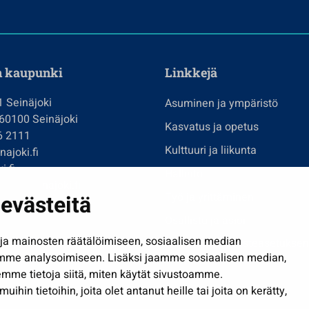
n kaupunki
Linkkejä
1 Seinäjoki
Asuminen ja ympäristö
 60100 Seinäjoki
Kasvatus ja opetus
6 2111
Kulttuuri ja liikunta
ajoki.fi
i.fi
Hallinto
imi@seinajoki.fi
evästeitä
Työ ja yrittäminen
je
Osallistu ja asioi
a mainosten räätälöimiseen, sosiaalisen median
Näytä omat evästeasetuksen
mme analysoimiseen. Lisäksi jaamme sosiaalisen median,
mme tietoja siitä, miten käytät sivustoamme.
in tietoihin, joita olet antanut heille tai joita on kerätty,