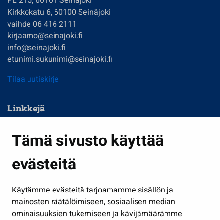
PL 215, 60101 Seinäjoki
Kirkkokatu 6, 60100 Seinäjoki
vaihde 06 416 2111
kirjaamo@seinajoki.fi
info@seinajoki.fi
etunimi.sukunimi@seinajoki.fi
Tilaa uutiskirje
Linkkejä
Asuminen ja ympäristö
Tämä sivusto käyttää
Kasvatus ja opetus
evästeitä
Kulttuuri ja liikunta
Hallinto
Käytämme evästeitä tarjoamamme sisällön ja
Työ ja yrittäminen
mainosten räätälöimiseen, sosiaalisen median
Osallistu ja asioi
ominaisuuksien tukemiseen ja kävijämäärämme