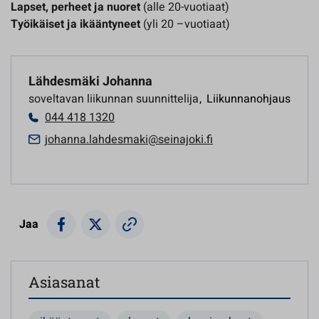
Lapset, perheet ja nuoret
(alle 20-vuotiaat)
Työikäiset ja ikääntyneet
(yli 20 –vuotiaat)
Lähdesmäki Johanna
soveltavan liikunnan suunnittelija
,
Liikunnanohjaus
044 418 1320
johanna.lahdesmaki@seinajoki.fi
Jaa
Asiasanat