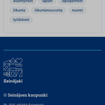
ikääntyneet
lapset
lapsiperheet
liikunta
liikuntaneuvonta
nuoret
työikäiset
© Seinäjoen kaupunki