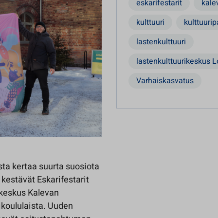
eskarifestarit
kale
kulttuuri
kulttuurip
lastenkulttuuri
lastenkulttuurikeskus 
Varhaiskasvatus
ta kertaa suurta suosiota
kestävät Eskarifestarit
rikeskus Kalevan
ikoululaista. Uuden