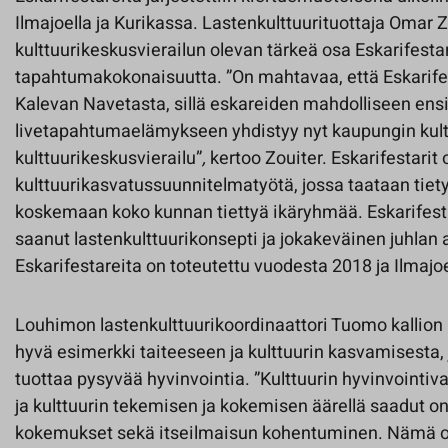
Ilmajoella ja Kurikassa. Lastenkulttuurituottaja Omar Z
kulttuurikeskusvierailun olevan tärkeä osa Eskarifestar
tapahtumakokonaisuutta. ”On mahtavaa, että Eskarife
Kalevan Navetasta, sillä eskareiden mahdolliseen e
livetapahtumaelämykseen yhdistyy nyt kaupungin kultt
kulttuurikeskusvierailu”
,
kertoo Zouiter. Eskarifestarit
kulttuurikasvatussuunnitelmatyötä, jossa taataan tietyt
koskemaan koko kunnan tiettyä ikäryhmää. Eskarifesta
saanut lastenkulttuurikonsepti ja jokakeväinen juhlan 
Eskarifestareita on toteutettu vuodesta 2018 ja Ilmajo
Louhimon lastenkulttuurikoordinaattori Tuomo kallion
hyvä esimerkki taiteeseen ja kulttuurin kasvamisesta,
tuottaa pysyvää hyvinvointia. ”Kulttuurin hyvinvointiv
ja kulttuurin tekemisen ja kokemisen äärellä saadut o
kokemukset sekä itseilmaisun kohentuminen. Nämä ov