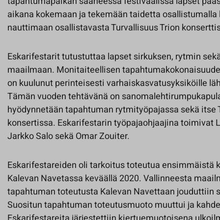
tapahtumapaikan saaneessa festivaalissa lapset pää
aikana kokemaan ja tekemään taidetta osallistumalla
nauttimaan osallistavasta Turvallisuus Trion konserttis
Eskarifestarit tutustuttaa lapset sirkuksen, rytmin se
maailmaan. Monitaiteellisen tapahtumakokonaisuuden 
on kuulunut perinteisesti varhaiskasvatusyksiköille l
Tämän vuoden tehtävänä on sanomalehtirumpukapula
hyödynnetään tapahtuman rytmityöpajassa sekä itse T
konsertissa. Eskarifestarin työpajaohjaajina toimivat
Jarkko Salo sekä Omar Zouiter.
Eskarifestareiden oli tarkoitus toteutua ensimmäistä 
Kalevan Navetassa keväällä 2020. Vallinneesta maail
tapahtuman toteutusta Kalevan Navettaan jouduttiin s
Suositun tapahtuman toteutusmuoto muuttui ja kahde
Eskarifestareita järjestettiin kiertuemuotoisena ulkoil