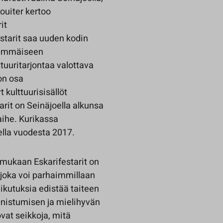
ouiter kertoo
it
starit saa uuden kodin
nsimmäiseen
uuritarjontaa valottava
 on osa
 kulttuurisisällöt
rit on Seinäjoella alkunsa
aihe. Kurikassa
ella vuodesta 2017.
 mukaan Eskarifestarit on
 joka voi parhaimmillaan
aikutuksia edistää taiteen
nnistumisen ja mielihyvän
at seikkoja, mitä