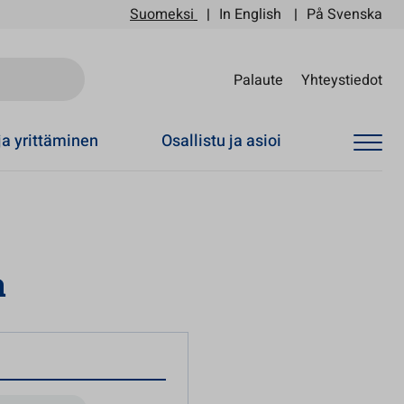
Suomeksi
In English
På Svenska
Sii
Palaute
Yhteystiedot
ja yrittäminen
Osallistu ja asioi
a