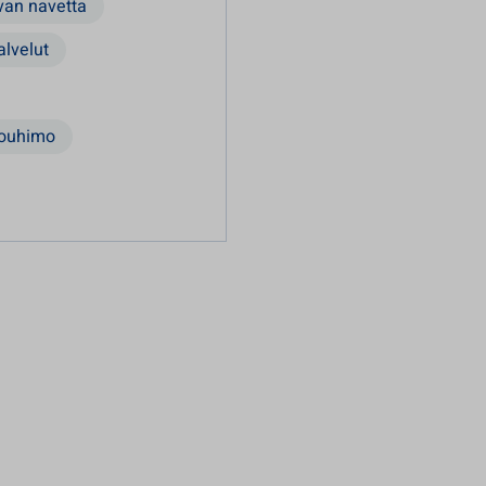
van navetta
alvelut
Louhimo