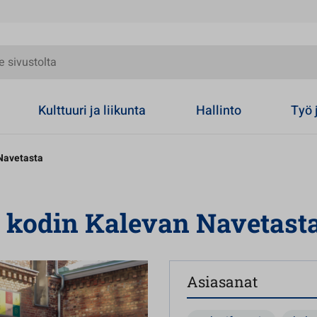
olta
Kulttuuri ja liikunta
Hallinto
Työ 
 Navetasta
n kodin Kalevan Navetast
Asiasanat