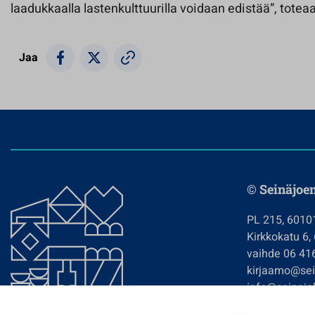
laadukkaalla lastenkulttuurilla voidaan edistää”, toteaa
Jaa
© Seinäjoe
PL 215, 6010
Kirkkokatu 6,
vaihde 06 41
kirjaamo@sein
info@seinajok
etunimi.sukun