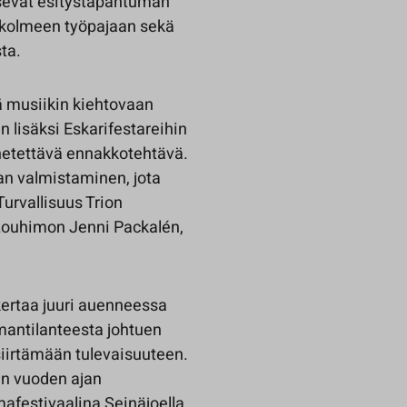
sevät esitystapahtuman
 kolmeen työpajaan sekä
ta.
kä musiikin kiehtovaan
lisäksi Eskarifestareihin
ähetettävä ennakkotehtävä.
n valmistaminen, jota
urvallisuus Trion
 Louhimon Jenni Packalén,
kertaa juuri auenneessa
mantilanteesta johtuen
iirtämään tulevaisuuteen.
n vuoden ajan
mafestivaalina Seinäjoella,