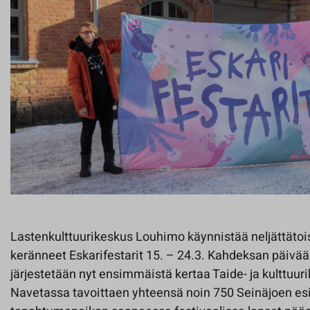
Lastenkulttuurikeskus Louhimo käynnistää neljättätois
keränneet Eskarifestarit 15. – 24.3. Kahdeksan päivää 
järjestetään nyt ensimmäistä kertaa Taide- ja kulttuu
Navetassa tavoittaen yhteensä noin 750 Seinäjoen es