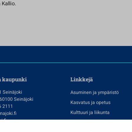
 Kallio.
n kaupunki
Linkkejä
1 Seinäjoki
Asuminen ja ympäristö
 60100 Seinäjoki
Kasvatus ja opetus
6 2111
Kulttuuri ja liikunta
ajoki.fi
i.fi
Hallinto
imi@seinajoki.fi