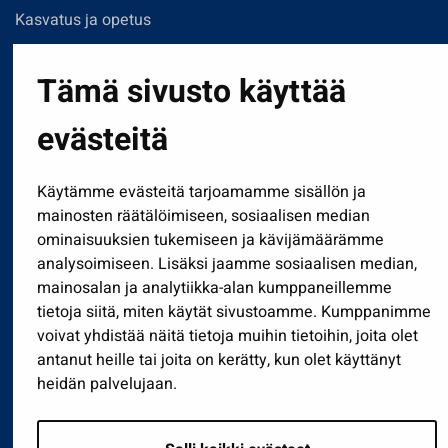
Kasvatus ja opetus
Kulttuuri ja liikunta
Tämä sivusto käyttää
Hallinto
Työ ja yrittäminen
evästeitä
Osallistu ja asioi
Näytä omat evästeasetukseni
Käytämme evästeitä tarjoamamme sisällön ja
mainosten räätälöimiseen, sosiaalisen median
ominaisuuksien tukemiseen ja kävijämäärämme
Seuraa meitä
analysoimiseen. Lisäksi jaamme sosiaalisen median,
mainosalan ja analytiikka-alan kumppaneillemme
tietoja siitä, miten käytät sivustoamme. Kumppanimme
voivat yhdistää näitä tietoja muihin tietoihin, joita olet
antanut heille tai joita on kerätty, kun olet käyttänyt
heidän palvelujaan.