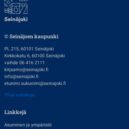
© Seinäjoen kaupunki
PL 215, 60101 Seinäjoki
Kirkkokatu 6, 60100 Seinäjoki
vaihde 06 416 2111
kirjaamo@seinajoki.fi
info@seinajoki.fi
etunimi.sukunimi@seinajoki.fi
Tilaa uutiskirje
Linkkejä
Asuminen ja ympäristö