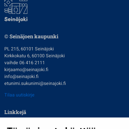
© Seinäjoen kaupunki
PL 215, 60101 Seinäjoki
Kirkkokatu 6, 60100 Seinäjoki
vaihde 06 416 2111
kirjaamo@seinajoki.fi
info@seinajoki.fi
etunimi.sukunimi@seinajoki.fi
Tilaa uutiskirje
Linkkejä
Asuminen ja ympäristö