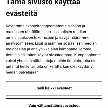
Tämä sivusto käyttää
Kasvatus ja opetus
evästeitä
Kulttuuri ja liikunta
Hallinto
Käytämme evästeitä tarjoamamme sisällön ja
Työ ja yrittäminen
mainosten räätälöimiseen, sosiaalisen median
Osallistu ja asioi
ominaisuuksien tukemiseen ja kävijämäärämme
analysoimiseen. Lisäksi jaamme sosiaalisen median,
Näytä omat evästeasetukseni
mainosalan ja analytiikka-alan kumppaneillemme
tietoja siitä, miten käytät sivustoamme. Kumppanimme
Seuraa meitä
voivat yhdistää näitä tietoja muihin tietoihin, joita olet
antanut heille tai joita on kerätty, kun olet käyttänyt
heidän palvelujaan.
Salli kaikki evästeet
Vain välttämättömät evästeet