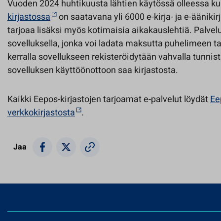
Vuoden 2024 huhtikuusta lähtien käytössä olleessa k
kirjastossa
on saatavana yli 6000 e-kirja- ja e-äänikir
tarjoaa lisäksi myös kotimaisia aikakauslehtiä. Palvelu
sovelluksella, jonka voi ladata maksutta puhelimeen ta
kerralla sovellukseen rekisteröidytään vahvalla tunnis
sovelluksen käyttöönottoon saa kirjastosta.
Kaikki Eepos-kirjastojen tarjoamat e-palvelut löydät
Ee
verkkokirjastosta
.
Jaa