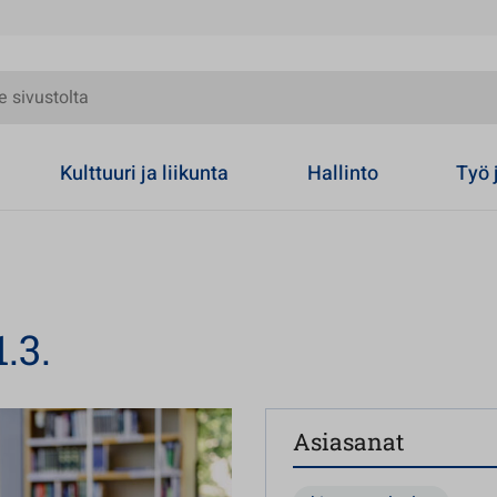
olta
Kulttuuri ja liikunta
Hallinto
Työ 
.3.
Asiasanat