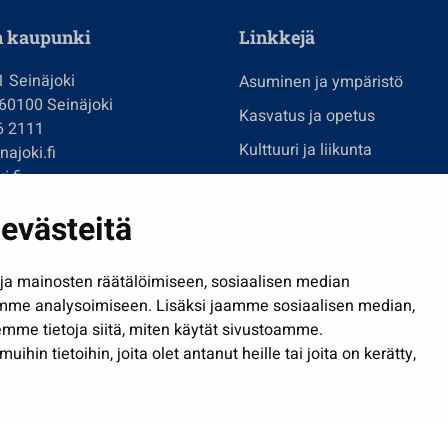
n kaupunki
Linkkejä
1 Seinäjoki
Asuminen ja ympäristö
 60100 Seinäjoki
Kasvatus ja opetus
6 2111
Kulttuuri ja liikunta
ajoki.fi
i.fi
Hallinto
imi@seinajoki.fi
evästeitä
Työ ja yrittäminen
je
Osallistu ja asioi
a mainosten räätälöimiseen, sosiaalisen median
Näytä omat evästeasetuksen
mme analysoimiseen. Lisäksi jaamme sosiaalisen median,
mme tietoja siitä, miten käytät sivustoamme.
in tietoihin, joita olet antanut heille tai joita on kerätty,
Saavutettavuusseloste
| © Seinäjoki 2026