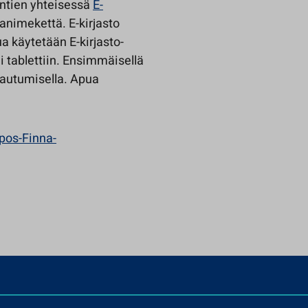
untien yhteisessä
E-
janimekettä. E-kirjasto
a käytetään E-kirjasto-
i tablettiin. Ensimmäisellä
tautumisella. Apua
pos-Finna-