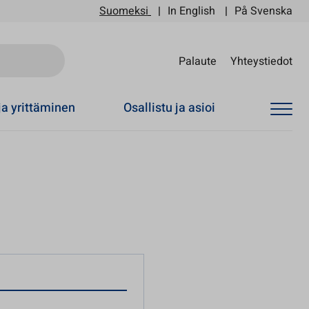
Suomeksi
In English
På Svenska
Sii
Palaute
Yhteystiedot
ja yrittäminen
Osallistu ja asioi