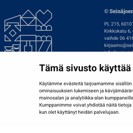
© Seinäjoe
PL 215, 6010
Kirkkokatu 6,
vaihde 06 41
kirjaamo@sein
info@seinajok
etunimi.sukun
Tämä sivusto käyttää 
Tilaa uutiskir
Käytämme evästeitä tarjoamamme sisällön j
ominaisuuksien tukemiseen ja kävijämäärä
mainosalan ja analytiikka-alan kumppaneille
Kumppanimme voivat yhdistää näitä tietoja muih
kun olet käyttänyt heidän palvelujaan.