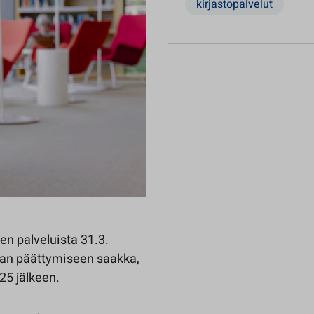
kirjastopalvelut
jen palveluista 31.3.
a-ajan päättymiseen saakka,
025 jälkeen.