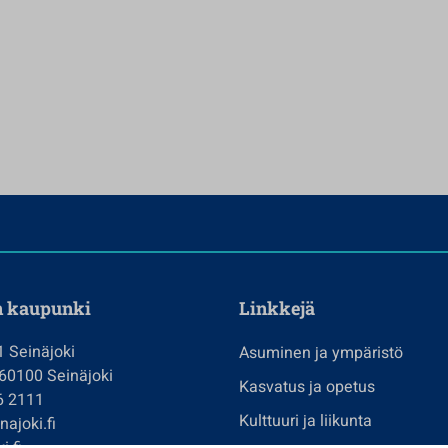
n kaupunki
Linkkejä
1 Seinäjoki
Asuminen ja ympäristö
 60100 Seinäjoki
Kasvatus ja opetus
6 2111
Kulttuuri ja liikunta
ajoki.fi