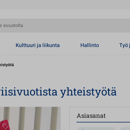
olta
Kulttuuri ja liikunta
Hallinto
Työ 
eistyötä
viisivuotista yhteistyötä
Asiasanat