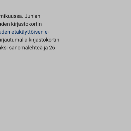
elmikuussa. Juhlan
den kirjastokortin
den etäkäyttöisen e-
kirjautumalla kirjastokortin
kaksi sanomalehteä ja 26