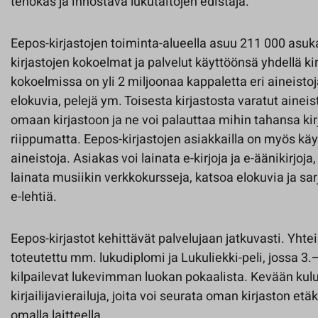
tehokas ja innostava lukutaitojen edistäjä.
Eepos-kirjastojen toiminta-alueella asuu 211 000 asuk
kirjastojen kokoelmat ja palvelut käyttöönsä yhdellä kirj
kokoelmissa on yli 2 miljoonaa kappaletta eri aineistoja
elokuvia, pelejä ym. Toisesta kirjastosta varatut ainei
omaan kirjastoon ja ne voi palauttaa mihin tahansa ki
riippumatta. Eepos-kirjastojen asiakkailla on myös kä
aineistoja. Asiakas voi lainata e-kirjoja ja e-äänikirjoja
lainata musiikin verkkokursseja, katsoa elokuvia ja sar
e-lehtiä.
Eepos-kirjastot kehittävät palvelujaan jatkuvasti. Yh
toteutettu mm. lukudiplomi ja Lukuliekki-peli, jossa 3.
kilpailevat lukevimman luokan pokaalista. Kevään kul
kirjailijavierailuja, joita voi seurata oman kirjaston e
omalla laitteella.