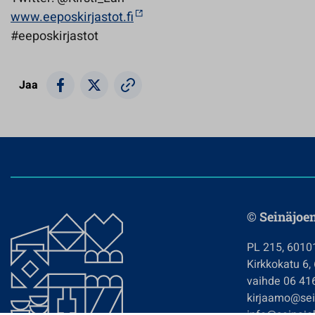
www.eeposkirjastot.fi
#eeposkirjastot
Jaa
© Seinäjoe
PL 215, 6010
Kirkkokatu 6,
vaihde 06 41
kirjaamo@sein