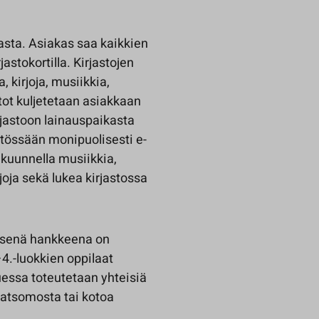
asta. Asiakas saa kaikkien
astokortilla. Kirjastojen
, kirjoja, musiikkia,
stot kuljetetaan asiakkaan
rjastoon lainauspaikasta
ytössään monipuolisesti e-
, kuunnella musiikkia,
joja sekä lukea kirjastossa
teisenä hankkeena on
–4.-luokkien oppilaat
uessa toteutetaan yhteisiä
täkatsomosta tai kotoa