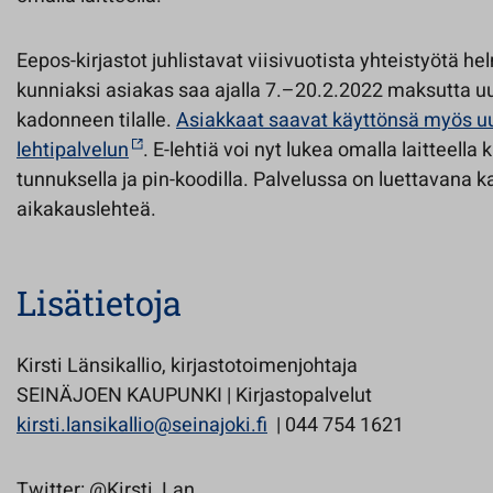
Eepos-kirjastot juhlistavat viisivuotista yhteistyötä h
kunniaksi asiakas saa ajalla 7.–20.2.2022 maksutta uu
kadonneen tilalle.
Asiakkaat saavat käyttönsä myös uu
lehtipalvelun
. E-lehtiä voi nyt lukea omalla laitteella 
tunnuksella ja pin-koodilla. Palvelussa on luettavana 
aikakauslehteä.
Lisätietoja
Kirsti Länsikallio, kirjastotoimenjohtaja
SEINÄJOEN KAUPUNKI | Kirjastopalvelut
kirsti.lansikallio@seinajoki.fi
| 044 754 1621
Twitter: @Kirsti_Lan