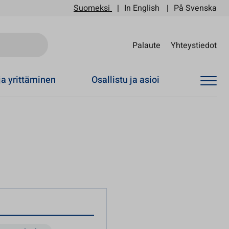
Suomeksi
In English
På Svenska
Sii
Palaute
Yhteystiedot
ja yrittäminen
Osallistu ja asioi