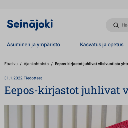
Hae sivust
Asuminen ja ympäristö
Kasvatus ja opetus
Etusivu
/
Ajankohtaista
/
Eepos-kirjastot juhlivat viisivuotista yht
31.1.2022
Tiedotteet
Eepos-kirjastot juhlivat 