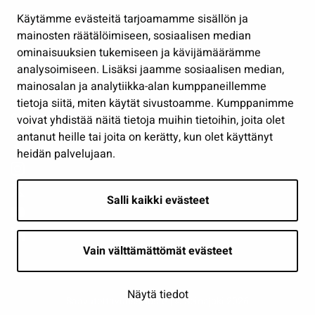
Hallinto
Käytämme evästeitä tarjoamamme sisällön ja
Työ ja yrittäminen
mainosten räätälöimiseen, sosiaalisen median
Osallistu ja asioi
ominaisuuksien tukemiseen ja kävijämäärämme
analysoimiseen. Lisäksi jaamme sosiaalisen median,
Näytä omat evästeasetukseni
mainosalan ja analytiikka-alan kumppaneillemme
tietoja siitä, miten käytät sivustoamme. Kumppanimme
Seuraa meitä
voivat yhdistää näitä tietoja muihin tietoihin, joita olet
antanut heille tai joita on kerätty, kun olet käyttänyt
heidän palvelujaan.
Salli kaikki evästeet
Vain välttämättömät evästeet
Näytä tiedot
Saavutettavuusseloste
| © Seinäjoki 2026