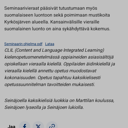
Seminaarivieraat pääsivät tutustumaan myös
suomalaiseen luontoon sekä poimimaan mustikoita
Kyrkösjärven alueella. Kansainvälisille vieraille
suomalainen luonto on aina sykähdyttävä kokemus.
Seminaarin ohjelma pdf
Lataa
CLIL (Content and Language Integrated Learning)
kielenopetusmenetelmässä oppiaineiden asiasisältöjä
opiskellaan vieraalla kielellä. Oppilaiden äidinkielellä ja
vieraalla kielellä annettu opetus muodostavat
kokonaisuuden. Opetus tapahtuu kaksikielisesti
opetussuunnitelman tavoitteiden mukaisesti.
Seinäjoella kaksikielisiä luokkia on Marttilan koulussa,
Seinäjoen lyseolla ja Seinäjoen lukiolla.
Jaa