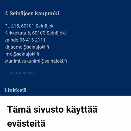
© Seinäjoen kaupunki
PL 215, 60101 Seinäjoki
Kirkkokatu 6, 60100 Seinäjoki
vaihde 06 416 2111
kirjaamo@seinajoki.fi
info@seinajoki.fi
etunimi.sukunimi@seinajoki.fi
Tilaa uutiskirje
Linkkejä
Asuminen ja ympäristö
Tämä sivusto käyttää
Kasvatus ja opetus
evästeitä
Kulttuuri ja liikunta