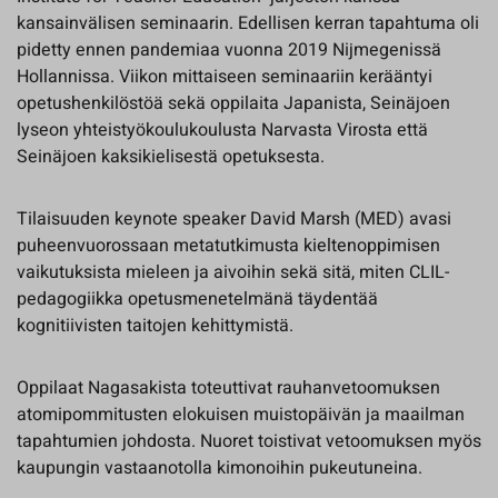
kansainvälisen seminaarin. Edellisen kerran tapahtuma oli
pidetty ennen pandemiaa vuonna 2019 Nijmegenissä
Hollannissa. Viikon mittaiseen seminaariin kerääntyi
opetushenkilöstöä sekä oppilaita Japanista, Seinäjoen
lyseon yhteistyökoulukoulusta Narvasta Virosta että
Seinäjoen kaksikielisestä opetuksesta.
Tilaisuuden keynote speaker David Marsh (MED) avasi
puheenvuorossaan metatutkimusta kieltenoppimisen
vaikutuksista mieleen ja aivoihin sekä sitä, miten CLIL-
pedagogiikka opetusmenetelmänä täydentää
kognitiivisten taitojen kehittymistä.
Oppilaat Nagasakista toteuttivat rauhanvetoomuksen
atomipommitusten elokuisen muistopäivän ja maailman
tapahtumien johdosta. Nuoret toistivat vetoomuksen myös
kaupungin vastaanotolla kimonoihin pukeutuneina.