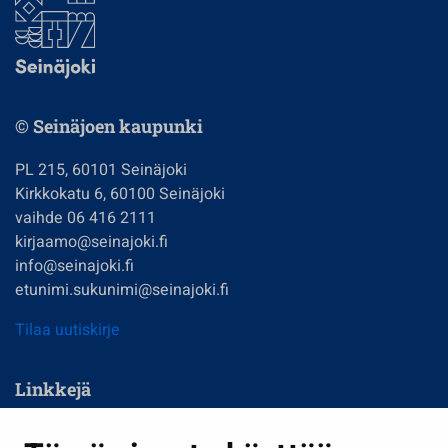
© Seinäjoen kaupunki
PL 215, 60101 Seinäjoki
Kirkkokatu 6, 60100 Seinäjoki
vaihde 06 416 2111
kirjaamo@seinajoki.fi
info@seinajoki.fi
etunimi.sukunimi@seinajoki.fi
Tilaa uutiskirje
Linkkejä
Asuminen ja ympäristö