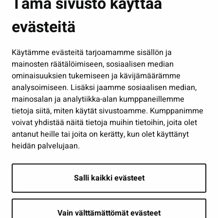
Tämä sivusto käyttää
Kasvatus ja opetus
evästeitä
Kulttuuri ja liikunta
Hallinto
Käytämme evästeitä tarjoamamme sisällön ja
Työ ja yrittäminen
mainosten räätälöimiseen, sosiaalisen median
Osallistu ja asioi
ominaisuuksien tukemiseen ja kävijämäärämme
analysoimiseen. Lisäksi jaamme sosiaalisen median,
Näytä omat evästeasetukseni
mainosalan ja analytiikka-alan kumppaneillemme
tietoja siitä, miten käytät sivustoamme. Kumppanimme
Seuraa meitä
voivat yhdistää näitä tietoja muihin tietoihin, joita olet
antanut heille tai joita on kerätty, kun olet käyttänyt
heidän palvelujaan.
Salli kaikki evästeet
Vain välttämättömät evästeet