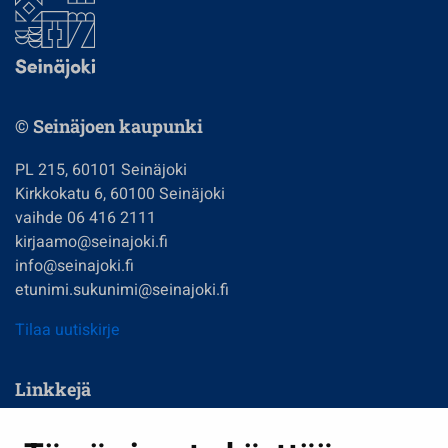
© Seinäjoen kaupunki
PL 215, 60101 Seinäjoki
Kirkkokatu 6, 60100 Seinäjoki
vaihde 06 416 2111
kirjaamo@seinajoki.fi
info@seinajoki.fi
etunimi.sukunimi@seinajoki.fi
Tilaa uutiskirje
Linkkejä
Asuminen ja ympäristö