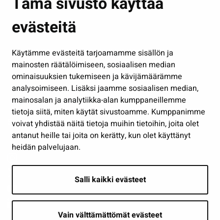
Tämä sivusto käyttää
Kasvatus ja opetus
evästeitä
Kulttuuri ja liikunta
Hallinto
Käytämme evästeitä tarjoamamme sisällön ja
Työ ja yrittäminen
mainosten räätälöimiseen, sosiaalisen median
Osallistu ja asioi
ominaisuuksien tukemiseen ja kävijämäärämme
analysoimiseen. Lisäksi jaamme sosiaalisen median,
Näytä omat evästeasetukseni
mainosalan ja analytiikka-alan kumppaneillemme
tietoja siitä, miten käytät sivustoamme. Kumppanimme
Seuraa meitä
voivat yhdistää näitä tietoja muihin tietoihin, joita olet
antanut heille tai joita on kerätty, kun olet käyttänyt
heidän palvelujaan.
Salli kaikki evästeet
Vain välttämättömät evästeet