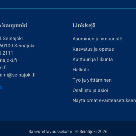
n kaupunki
Linkkejä
1 Seinäjoki
Asuminen ja ympäristö
 60100 Seinäjoki
Kasvatus ja opetus
6 2111
Kulttuuri ja liikunta
ajoki.fi
i.fi
Hallinto
imi@seinajoki.fi
Työ ja yrittäminen
je
Osallistu ja asioi
Näytä omat evästeasetuksen
Saavutettavuusseloste
| © Seinäjoki 2026