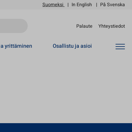
Suomeksi
In English
På Svenska
Sii
Palaute
Yhteystiedot
ja yrittäminen
Osallistu ja asioi