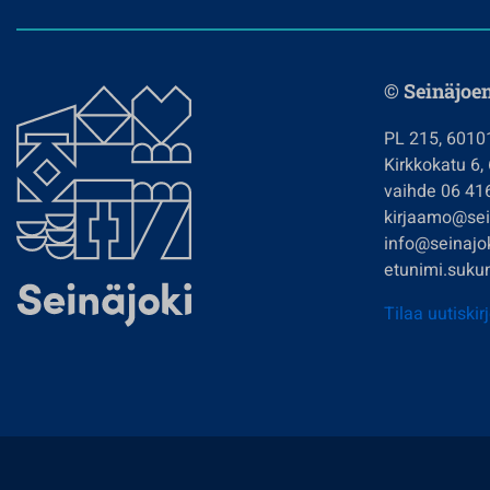
© Seinäjoe
PL 215, 6010
Kirkkokatu 6,
vaihde 06 41
kirjaamo@sein
info@seinajok
etunimi.sukun
Tilaa uutiskir