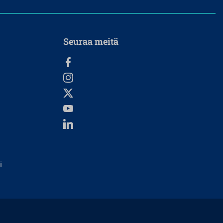
Seuraa meitä
i