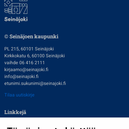
© Seinäjoen kaupunki
PL 215, 60101 Seinäjoki
Kirkkokatu 6, 60100 Seinäjoki
vaihde 06 416 2111
kirjaamo@seinajoki.fi
info@seinajoki.fi
etunimi.sukunimi@seinajoki.fi
Tilaa uutiskirje
Linkkejä
Asuminen ja ympäristö