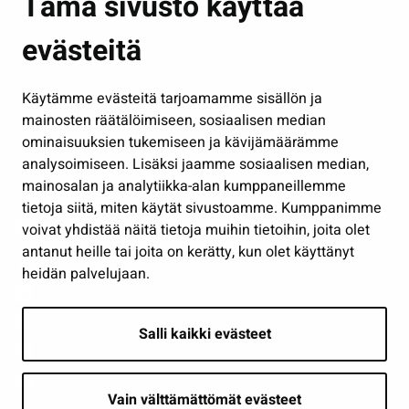
Tämä sivusto käyttää
Kasvatus ja opetus
evästeitä
Kulttuuri ja liikunta
Hallinto
Käytämme evästeitä tarjoamamme sisällön ja
Työ ja yrittäminen
mainosten räätälöimiseen, sosiaalisen median
Osallistu ja asioi
ominaisuuksien tukemiseen ja kävijämäärämme
analysoimiseen. Lisäksi jaamme sosiaalisen median,
Näytä omat evästeasetukseni
mainosalan ja analytiikka-alan kumppaneillemme
tietoja siitä, miten käytät sivustoamme. Kumppanimme
Seuraa meitä
voivat yhdistää näitä tietoja muihin tietoihin, joita olet
antanut heille tai joita on kerätty, kun olet käyttänyt
heidän palvelujaan.
Salli kaikki evästeet
Vain välttämättömät evästeet