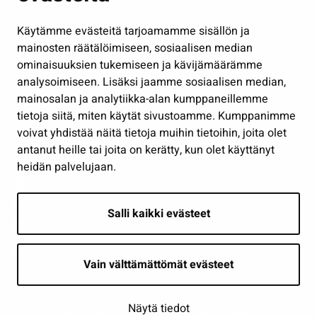
Hallinto
Käytämme evästeitä tarjoamamme sisällön ja
Työ ja yrittäminen
mainosten räätälöimiseen, sosiaalisen median
Osallistu ja asioi
ominaisuuksien tukemiseen ja kävijämäärämme
analysoimiseen. Lisäksi jaamme sosiaalisen median,
Näytä omat evästeasetukseni
mainosalan ja analytiikka-alan kumppaneillemme
tietoja siitä, miten käytät sivustoamme. Kumppanimme
Seuraa meitä
voivat yhdistää näitä tietoja muihin tietoihin, joita olet
antanut heille tai joita on kerätty, kun olet käyttänyt
heidän palvelujaan.
Salli kaikki evästeet
Vain välttämättömät evästeet
Näytä tiedot
Saavutettavuusseloste
| © Seinäjoki 2026