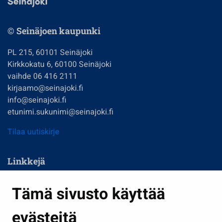
© Seinäjoen kaupunki
PL 215, 60101 Seinäjoki
Kirkkokatu 6, 60100 Seinäjoki
vaihde 06 416 2111
kirjaamo@seinajoki.fi
info@seinajoki.fi
etunimi.sukunimi@seinajoki.fi
Tilaa uutiskirje
Linkkejä
Asuminen ja ympäristö
Tämä sivusto käyttää
Kasvatus ja opetus
evästeitä
Kulttuuri ja liikunta