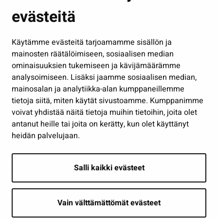
evästeitä
Kulttuuri ja liikunta
Hallinto
Käytämme evästeitä tarjoamamme sisällön ja
Työ ja yrittäminen
mainosten räätälöimiseen, sosiaalisen median
Osallistu ja asioi
ominaisuuksien tukemiseen ja kävijämäärämme
analysoimiseen. Lisäksi jaamme sosiaalisen median,
Näytä omat evästeasetukseni
mainosalan ja analytiikka-alan kumppaneillemme
tietoja siitä, miten käytät sivustoamme. Kumppanimme
Seuraa meitä
voivat yhdistää näitä tietoja muihin tietoihin, joita olet
antanut heille tai joita on kerätty, kun olet käyttänyt
heidän palvelujaan.
Salli kaikki evästeet
Vain välttämättömät evästeet