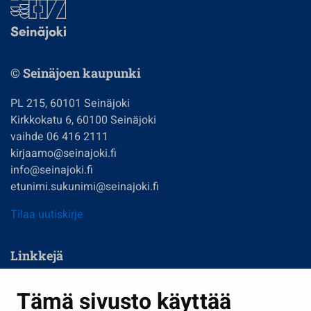
© Seinäjoen kaupunki
PL 215, 60101 Seinäjoki
Kirkkokatu 6, 60100 Seinäjoki
vaihde 06 416 2111
kirjaamo@seinajoki.fi
info@seinajoki.fi
etunimi.sukunimi@seinajoki.fi
Tilaa uutiskirje
Linkkejä
Asuminen ja ympäristö
Tämä sivusto käyttää
Kasvatus ja opetus