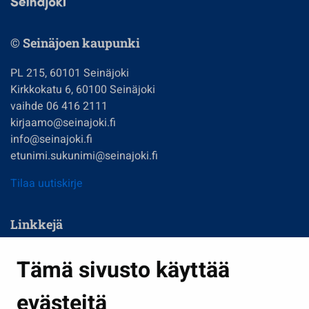
© Seinäjoen kaupunki
PL 215, 60101 Seinäjoki
Kirkkokatu 6, 60100 Seinäjoki
vaihde 06 416 2111
kirjaamo@seinajoki.fi
info@seinajoki.fi
etunimi.sukunimi@seinajoki.fi
Tilaa uutiskirje
Linkkejä
Asuminen ja ympäristö
Tämä sivusto käyttää
Kasvatus ja opetus
evästeitä
Kulttuuri ja liikunta