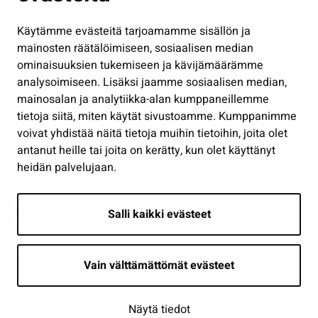
Hallinto
Käytämme evästeitä tarjoamamme sisällön ja
Työ ja yrittäminen
mainosten räätälöimiseen, sosiaalisen median
Osallistu ja asioi
ominaisuuksien tukemiseen ja kävijämäärämme
analysoimiseen. Lisäksi jaamme sosiaalisen median,
Näytä omat evästeasetukseni
mainosalan ja analytiikka-alan kumppaneillemme
tietoja siitä, miten käytät sivustoamme. Kumppanimme
Seuraa meitä
voivat yhdistää näitä tietoja muihin tietoihin, joita olet
antanut heille tai joita on kerätty, kun olet käyttänyt
heidän palvelujaan.
Salli kaikki evästeet
Vain välttämättömät evästeet
Näytä tiedot
Saavutettavuusseloste
| © Seinäjoki 2026