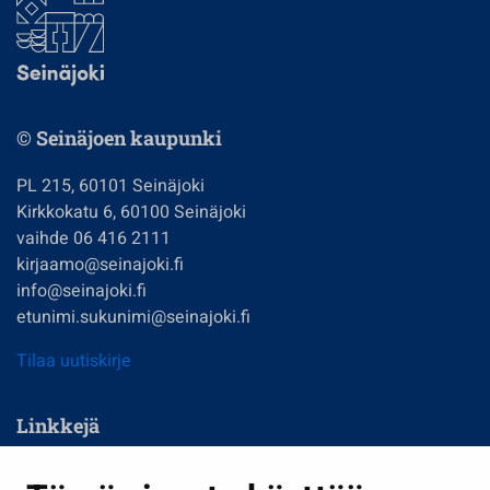
© Seinäjoen kaupunki
PL 215, 60101 Seinäjoki
Kirkkokatu 6, 60100 Seinäjoki
vaihde 06 416 2111
kirjaamo@seinajoki.fi
info@seinajoki.fi
etunimi.sukunimi@seinajoki.fi
Tilaa uutiskirje
Linkkejä
Asuminen ja ympäristö