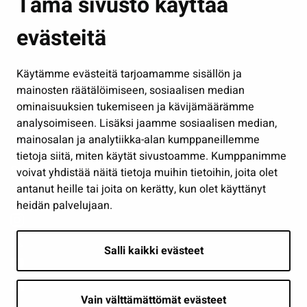
Tämä sivusto käyttää
Kasvatus ja opetus
evästeitä
Kulttuuri ja liikunta
Hallinto
Käytämme evästeitä tarjoamamme sisällön ja
Työ ja yrittäminen
mainosten räätälöimiseen, sosiaalisen median
Osallistu ja asioi
ominaisuuksien tukemiseen ja kävijämäärämme
analysoimiseen. Lisäksi jaamme sosiaalisen median,
Näytä omat evästeasetukseni
mainosalan ja analytiikka-alan kumppaneillemme
tietoja siitä, miten käytät sivustoamme. Kumppanimme
Seuraa meitä
voivat yhdistää näitä tietoja muihin tietoihin, joita olet
antanut heille tai joita on kerätty, kun olet käyttänyt
heidän palvelujaan.
Salli kaikki evästeet
Vain välttämättömät evästeet