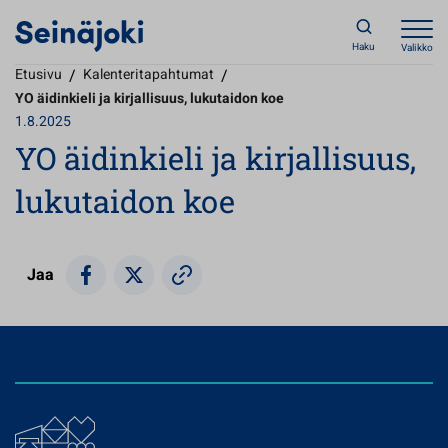
Haku
Valikko
Etusivu
/
Kalenteritapahtumat
/
YO äidinkieli ja kirjallisuus, lukutaidon koe
1.8.2025
YO äidinkieli ja kirjallisuus,
lukutaidon koe
Jaa