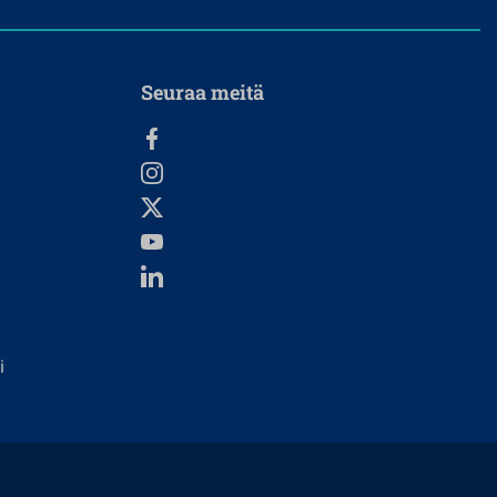
Seuraa meitä
i