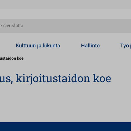
olta
Kulttuuri ja liikunta
Hallinto
Työ 
itustaidon koe
uus, kirjoitustaidon koe