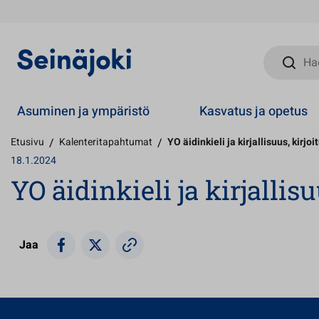
Hae sivust
Asuminen ja ympäristö
Kasvatus ja opetus
Etusivu
/
Kalenteritapahtumat
/
YO äidinkieli ja kirjallisuus, kirjo
18.1.2024
YO äidinkieli ja kirjallis
Jaa