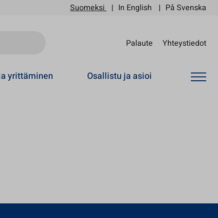
Suomeksi
In English
På Svenska
Sii
Palaute
Yhteystiedot
ja yrittäminen
Osallistu ja asioi