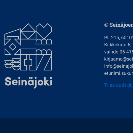
© Seinäjoe
PL 215, 6010
Kirkkokatu 6,
vaihde 06 41
kirjaamo@sein
info@seinajok
etunimi.sukun
Tilaa uutiskir