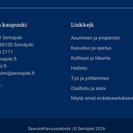
n kaupunki
Linkkejä
1 Seinäjoki
Asuminen ja ympäristö
 60100 Seinäjoki
Kasvatus ja opetus
6 2111
Kulttuuri ja liikunta
ajoki.fi
i.fi
Hallinto
imi@seinajoki.fi
Työ ja yrittäminen
je
Osallistu ja asioi
Näytä omat evästeasetuksen
Saavutettavuusseloste
| © Seinäjoki 2026