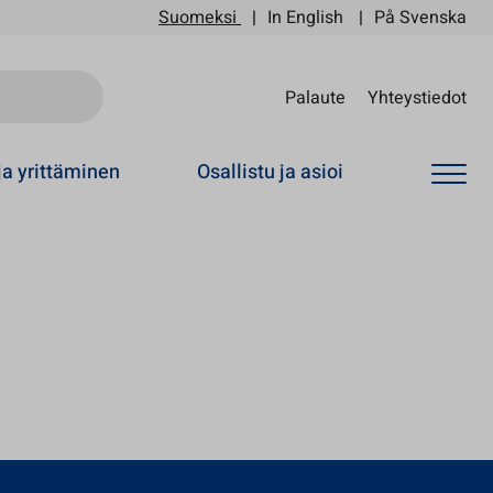
Suomeksi
In English
På Svenska
Sii
Palaute
Yhteystiedot
ja yrittäminen
Osallistu ja asioi