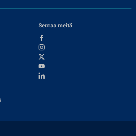
Seuraa meitä
i