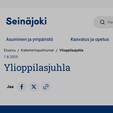
Hae sivust
Asuminen ja ympäristö
Kasvatus ja opetus
Etusivu
/
Kalenteritapahtumat
/
Ylioppilasjuhla
1.8.2025
Ylioppilasjuhla
Jaa