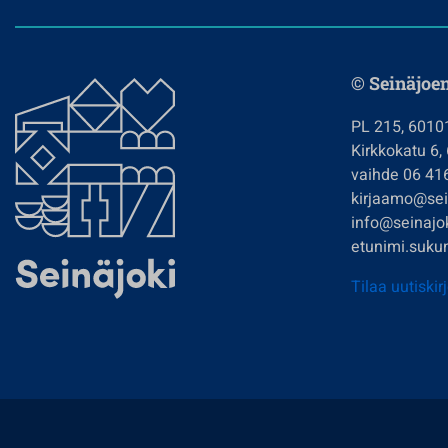
© Seinäjoe
PL 215, 6010
Kirkkokatu 6,
vaihde 06 41
kirjaamo@sein
info@seinajok
etunimi.sukun
Tilaa uutiskir