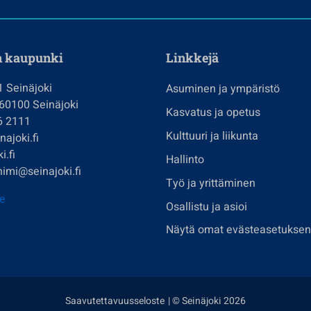
n kaupunki
Linkkejä
1 Seinäjoki
Asuminen ja ympäristö
 60100 Seinäjoki
Kasvatus ja opetus
6 2111
Kulttuuri ja liikunta
ajoki.fi
i.fi
Hallinto
imi@seinajoki.fi
Työ ja yrittäminen
je
Osallistu ja asioi
Näytä omat evästeasetuksen
Saavutettavuusseloste
| © Seinäjoki 2026