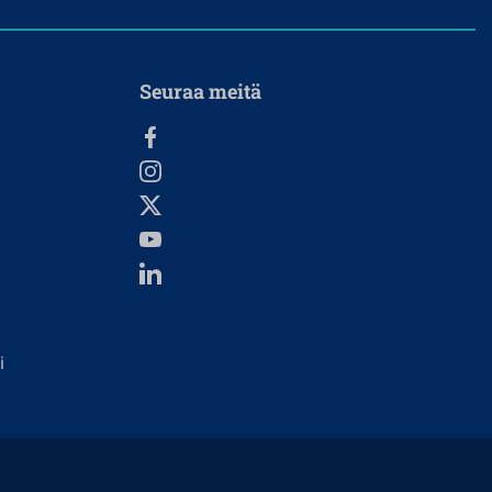
Seuraa meitä
i