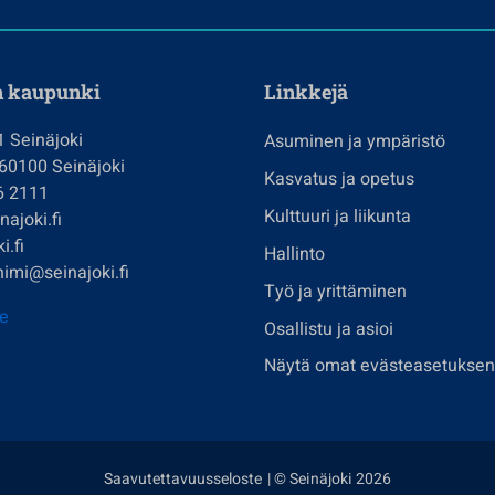
n kaupunki
Linkkejä
1 Seinäjoki
Asuminen ja ympäristö
 60100 Seinäjoki
Kasvatus ja opetus
6 2111
Kulttuuri ja liikunta
ajoki.fi
i.fi
Hallinto
imi@seinajoki.fi
Työ ja yrittäminen
je
Osallistu ja asioi
Näytä omat evästeasetuksen
Saavutettavuusseloste
| © Seinäjoki 2026