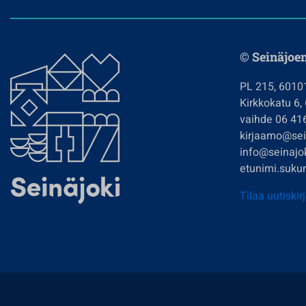
© Seinäjoe
PL 215, 6010
Kirkkokatu 6,
vaihde 06 41
kirjaamo@sein
info@seinajok
etunimi.sukun
Tilaa uutiskir