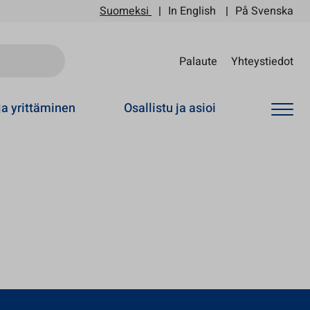
Suomeksi
In English
På Svenska
Sii
Palaute
Yhteystiedot
ja yrittäminen
Osallistu ja asioi