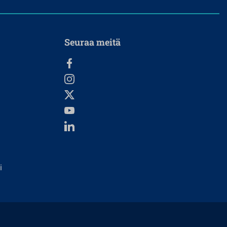
Seuraa meitä
i