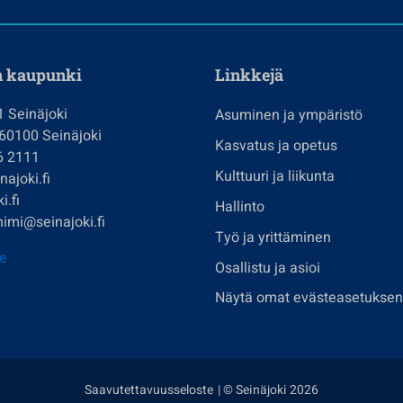
n kaupunki
Linkkejä
1 Seinäjoki
Asuminen ja ympäristö
 60100 Seinäjoki
Kasvatus ja opetus
6 2111
Kulttuuri ja liikunta
ajoki.fi
i.fi
Hallinto
imi@seinajoki.fi
Työ ja yrittäminen
je
Osallistu ja asioi
Näytä omat evästeasetuksen
Saavutettavuusseloste
| © Seinäjoki 2026