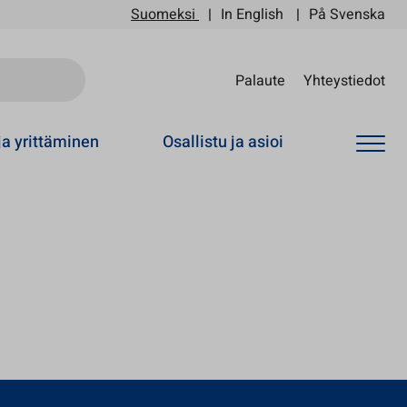
Suomeksi
In English
På Svenska
Sii
Palaute
Yhteystiedot
ja yrittäminen
Osallistu ja asioi