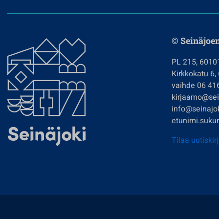
© Seinäjoe
PL 215, 6010
Kirkkokatu 6,
vaihde 06 41
kirjaamo@sein
info@seinajok
etunimi.sukun
Tilaa uutiskir