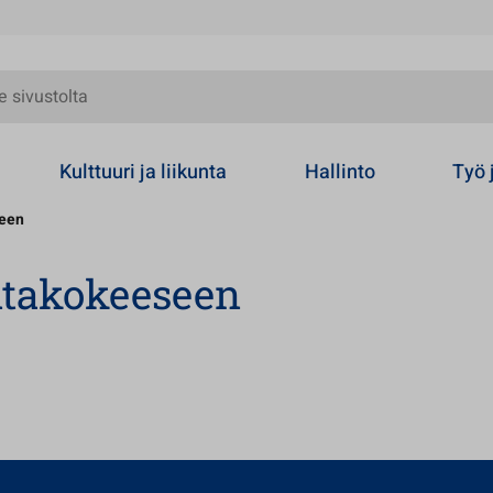
olta
Kulttuuri ja liikunta
Hallinto
Työ 
seen
ntakokeeseen