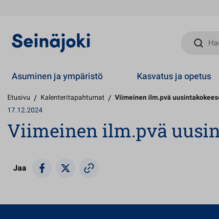
Hae sivust
Asuminen ja ympäristö
Kasvatus ja opetus
Etusivu
/
Kalenteritapahtumat
/
Viimeinen ilm.pvä uusintakokee
17.12.2024
Viimeinen ilm.pvä uusi
Jaa