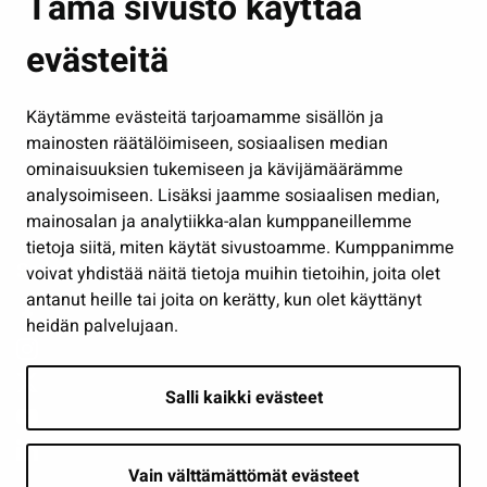
Tämä sivusto käyttää
Kasvatus ja opetus
evästeitä
Kulttuuri ja liikunta
Hallinto
Käytämme evästeitä tarjoamamme sisällön ja
Työ ja yrittäminen
mainosten räätälöimiseen, sosiaalisen median
Osallistu ja asioi
ominaisuuksien tukemiseen ja kävijämäärämme
analysoimiseen. Lisäksi jaamme sosiaalisen median,
Näytä omat evästeasetukseni
mainosalan ja analytiikka-alan kumppaneillemme
tietoja siitä, miten käytät sivustoamme. Kumppanimme
Seuraa meitä
voivat yhdistää näitä tietoja muihin tietoihin, joita olet
antanut heille tai joita on kerätty, kun olet käyttänyt
heidän palvelujaan.
Salli kaikki evästeet
Vain välttämättömät evästeet