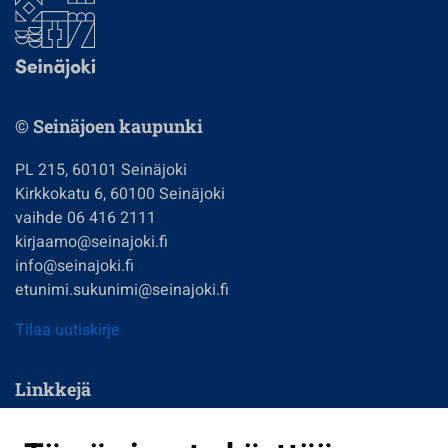
© Seinäjoen kaupunki
PL 215, 60101 Seinäjoki
Kirkkokatu 6, 60100 Seinäjoki
vaihde 06 416 2111
kirjaamo@seinajoki.fi
info@seinajoki.fi
etunimi.sukunimi@seinajoki.fi
Tilaa uutiskirje
Linkkejä
Asuminen ja ympäristö