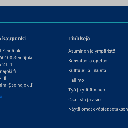
n kaupunki
Linkkejä
1 Seinäjoki
Asuminen ja ympäristö
 60100 Seinäjoki
Kasvatus ja opetus
6 2111
Kulttuuri ja liikunta
ajoki.fi
i.fi
Hallinto
imi@seinajoki.fi
Työ ja yrittäminen
je
Osallistu ja asioi
Näytä omat evästeasetuksen