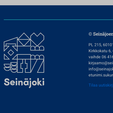
© Seinäjoe
PL 215, 6010
Kirkkokatu 6,
vaihde 06 41
kirjaamo@sein
info@seinajok
etunimi.sukun
Tilaa uutiskir