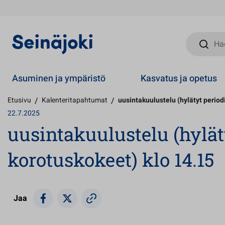
Hae sivust
Asuminen ja ympäristö
Kasvatus ja opetus
Etusivu
/
Kalenteritapahtumat
/
uusintakuulustelu (hylätyt period
22.7.2025
uusintakuulustelu (hyläty
korotuskokeet) klo 14.15
Jaa