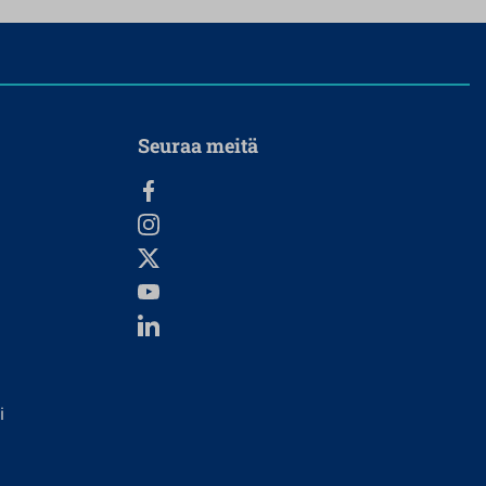
Seuraa meitä
i