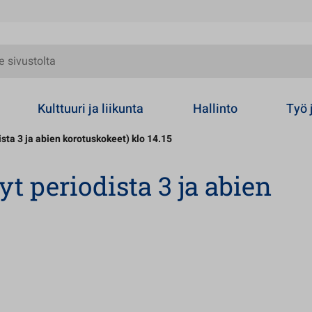
olta
Kulttuuri ja liikunta
Hallinto
Työ 
ista 3 ja abien korotuskokeet) klo 14.15
t periodista 3 ja abien