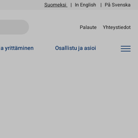
Suomeksi
In English
På Svenska
Sii
Palaute
Yhteystiedot
ja yrittäminen
Osallistu ja asioi