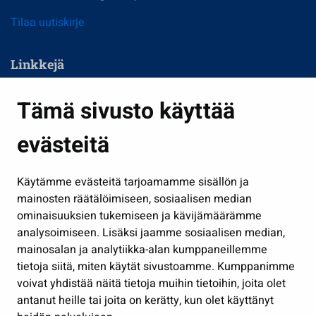
Tilaa uutiskirje
Linkkejä
Asuminen ja ympäristö
Tämä sivusto käyttää
Kasvatus ja opetus
evästeitä
Kulttuuri ja liikunta
Hallinto
Käytämme evästeitä tarjoamamme sisällön ja
Työ ja yrittäminen
mainosten räätälöimiseen, sosiaalisen median
Osallistu ja asioi
ominaisuuksien tukemiseen ja kävijämäärämme
analysoimiseen. Lisäksi jaamme sosiaalisen median,
Näytä omat evästeasetukseni
mainosalan ja analytiikka-alan kumppaneillemme
tietoja siitä, miten käytät sivustoamme. Kumppanimme
Seuraa meitä
voivat yhdistää näitä tietoja muihin tietoihin, joita olet
antanut heille tai joita on kerätty, kun olet käyttänyt