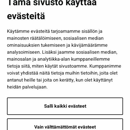
Tämä sivusto käyttää
Kasvatus ja opetus
evästeitä
Kulttuuri ja liikunta
Hallinto
Käytämme evästeitä tarjoamamme sisällön ja
Työ ja yrittäminen
mainosten räätälöimiseen, sosiaalisen median
Osallistu ja asioi
ominaisuuksien tukemiseen ja kävijämäärämme
analysoimiseen. Lisäksi jaamme sosiaalisen median,
Näytä omat evästeasetukseni
mainosalan ja analytiikka-alan kumppaneillemme
tietoja siitä, miten käytät sivustoamme. Kumppanimme
Seuraa meitä
voivat yhdistää näitä tietoja muihin tietoihin, joita olet
antanut heille tai joita on kerätty, kun olet käyttänyt
heidän palvelujaan.
Salli kaikki evästeet
Vain välttämättömät evästeet