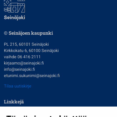
© Seinäjoen kaupunki
PL 215, 60101 Seinäjoki
Kirkkokatu 6, 60100 Seinäjoki
vaihde 06 416 2111
kirjaamo@seinajoki.fi
info@seinajoki.fi
etunimi.sukunimi@seinajoki.fi
Tilaa uutiskirje
Linkkejä
Asuminen ja ympäristö