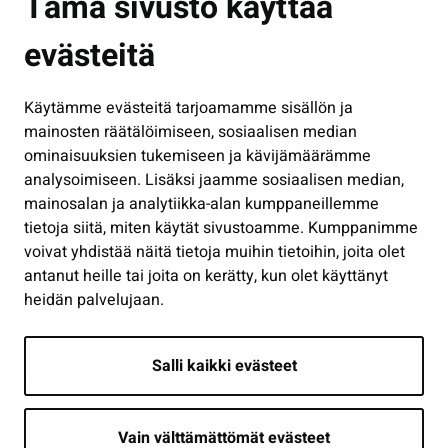
Tämä sivusto käyttää
Kasvatus ja opetus
evästeitä
Kulttuuri ja liikunta
Hallinto
Käytämme evästeitä tarjoamamme sisällön ja
Työ ja yrittäminen
mainosten räätälöimiseen, sosiaalisen median
Osallistu ja asioi
ominaisuuksien tukemiseen ja kävijämäärämme
analysoimiseen. Lisäksi jaamme sosiaalisen median,
Näytä omat evästeasetukseni
mainosalan ja analytiikka-alan kumppaneillemme
tietoja siitä, miten käytät sivustoamme. Kumppanimme
Seuraa meitä
voivat yhdistää näitä tietoja muihin tietoihin, joita olet
antanut heille tai joita on kerätty, kun olet käyttänyt
heidän palvelujaan.
Salli kaikki evästeet
Vain välttämättömät evästeet