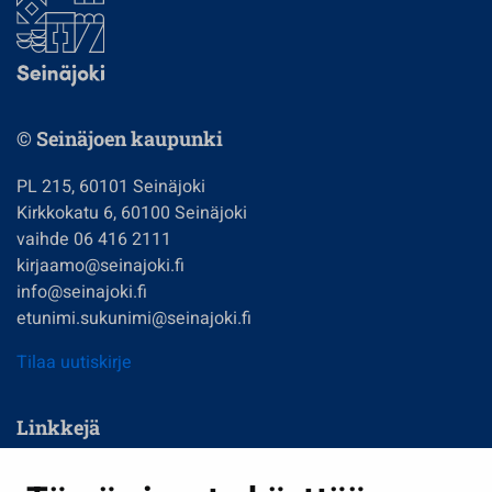
© Seinäjoen kaupunki
PL 215, 60101 Seinäjoki
Kirkkokatu 6, 60100 Seinäjoki
vaihde 06 416 2111
kirjaamo@seinajoki.fi
info@seinajoki.fi
etunimi.sukunimi@seinajoki.fi
Tilaa uutiskirje
Linkkejä
Asuminen ja ympäristö