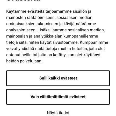
Hallinto
Käytämme evästeitä tarjoamamme sisällön ja
Työ ja yrittäminen
mainosten räätälöimiseen, sosiaalisen median
Osallistu ja asioi
ominaisuuksien tukemiseen ja kävijämäärämme
analysoimiseen. Lisäksi jaamme sosiaalisen median,
Näytä omat evästeasetukseni
mainosalan ja analytiikka-alan kumppaneillemme
tietoja siitä, miten käytät sivustoamme. Kumppanimme
Seuraa meitä
voivat yhdistää näitä tietoja muihin tietoihin, joita olet
antanut heille tai joita on kerätty, kun olet käyttänyt
heidän palvelujaan.
Salli kaikki evästeet
Vain välttämättömät evästeet
Näytä tiedot
Saavutettavuusseloste
| © Seinäjoki 2026