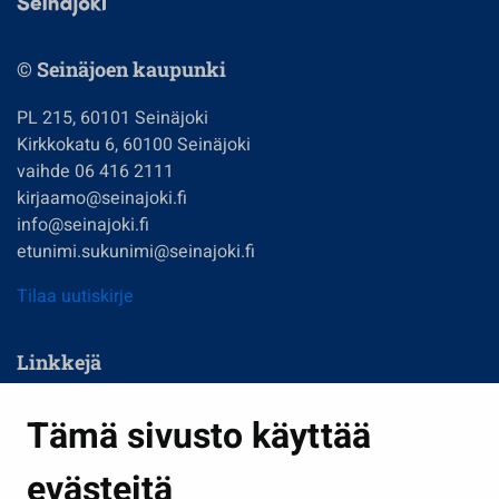
© Seinäjoen kaupunki
PL 215, 60101 Seinäjoki
Kirkkokatu 6, 60100 Seinäjoki
vaihde 06 416 2111
kirjaamo@seinajoki.fi
info@seinajoki.fi
etunimi.sukunimi@seinajoki.fi
Tilaa uutiskirje
Linkkejä
Asuminen ja ympäristö
Tämä sivusto käyttää
Kasvatus ja opetus
evästeitä
Kulttuuri ja liikunta