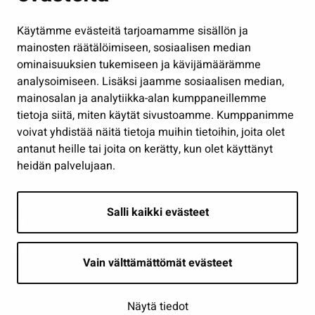
Hallinto
Käytämme evästeitä tarjoamamme sisällön ja
Työ ja yrittäminen
mainosten räätälöimiseen, sosiaalisen median
Osallistu ja asioi
ominaisuuksien tukemiseen ja kävijämäärämme
analysoimiseen. Lisäksi jaamme sosiaalisen median,
Näytä omat evästeasetukseni
mainosalan ja analytiikka-alan kumppaneillemme
tietoja siitä, miten käytät sivustoamme. Kumppanimme
Seuraa meitä
voivat yhdistää näitä tietoja muihin tietoihin, joita olet
antanut heille tai joita on kerätty, kun olet käyttänyt
heidän palvelujaan.
Salli kaikki evästeet
Vain välttämättömät evästeet
Näytä tiedot
Saavutettavuusseloste
| © Seinäjoki 2026