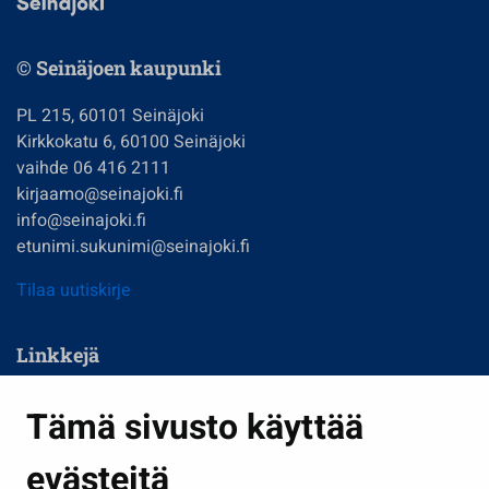
© Seinäjoen kaupunki
PL 215, 60101 Seinäjoki
Kirkkokatu 6, 60100 Seinäjoki
vaihde 06 416 2111
kirjaamo@seinajoki.fi
info@seinajoki.fi
etunimi.sukunimi@seinajoki.fi
Tilaa uutiskirje
Linkkejä
Asuminen ja ympäristö
Tämä sivusto käyttää
Kasvatus ja opetus
evästeitä
Kulttuuri ja liikunta