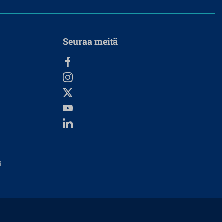
Seuraa meitä
i