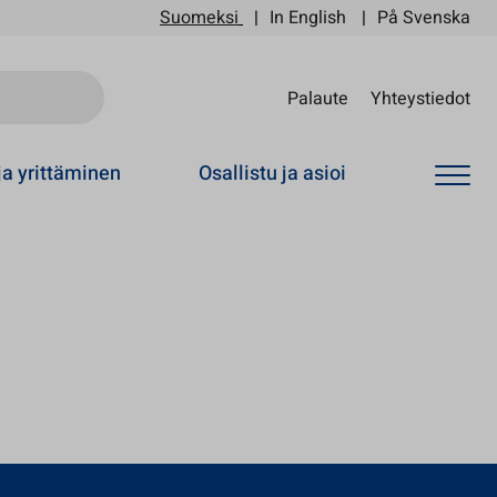
Suomeksi
In English
På Svenska
Sii
Palaute
Yhteystiedot
ja yrittäminen
Osallistu ja asioi