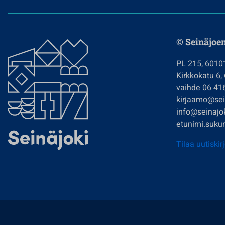
© Seinäjoe
PL 215, 6010
Kirkkokatu 6,
vaihde 06 41
kirjaamo@sein
info@seinajok
etunimi.sukun
Tilaa uutiskir