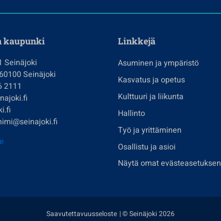
n kaupunki
Linkkejä
1 Seinäjoki
Asuminen ja ympäristö
 60100 Seinäjoki
Kasvatus ja opetus
6 2111
Kulttuuri ja liikunta
ajoki.fi
i.fi
Hallinto
imi@seinajoki.fi
Työ ja yrittäminen
je
Osallistu ja asioi
Näytä omat evästeasetuksen
Saavutettavuusseloste
| © Seinäjoki 2026