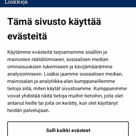
Linkkejä
Asuminen ja ympäristö
Tämä sivusto käyttää
Kasvatus ja opetus
evästeitä
Kulttuuri ja liikunta
Hallinto
Käytämme evästeitä tarjoamamme sisällön ja
Työ ja yrittäminen
mainosten räätälöimiseen, sosiaalisen median
Osallistu ja asioi
ominaisuuksien tukemiseen ja kävijämäärämme
analysoimiseen. Lisäksi jaamme sosiaalisen median,
Näytä omat evästeasetukseni
mainosalan ja analytiikka-alan kumppaneillemme
tietoja siitä, miten käytät sivustoamme. Kumppanimme
Seuraa meitä
voivat yhdistää näitä tietoja muihin tietoihin, joita olet
antanut heille tai joita on kerätty, kun olet käyttänyt
heidän palvelujaan.
Salli kaikki evästeet