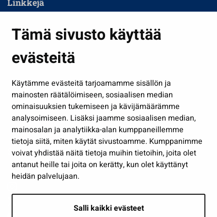
Linkkejä
Asuminen ja ympäristö
Tämä sivusto käyttää
Kasvatus ja opetus
evästeitä
Kulttuuri ja liikunta
Hallinto
Käytämme evästeitä tarjoamamme sisällön ja
Työ ja yrittäminen
mainosten räätälöimiseen, sosiaalisen median
Osallistu ja asioi
ominaisuuksien tukemiseen ja kävijämäärämme
analysoimiseen. Lisäksi jaamme sosiaalisen median,
Näytä omat evästeasetukseni
mainosalan ja analytiikka-alan kumppaneillemme
tietoja siitä, miten käytät sivustoamme. Kumppanimme
Seuraa meitä
voivat yhdistää näitä tietoja muihin tietoihin, joita olet
antanut heille tai joita on kerätty, kun olet käyttänyt
heidän palvelujaan.
Salli kaikki evästeet