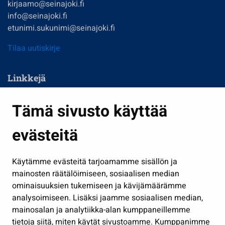
kirjaamo@seinajoki.fi
info@seinajoki.fi
etunimi.sukunimi@seinajoki.fi
Tilaa uutiskirje
Linkkejä
Asuminen ja ympäristö
Tämä sivusto käyttää
Kasvatus ja opetus
evästeitä
Kulttuuri ja liikunta
Hallinto
Käytämme evästeitä tarjoamamme sisällön ja
Työ ja yrittäminen
mainosten räätälöimiseen, sosiaalisen median
Osallistu ja asioi
ominaisuuksien tukemiseen ja kävijämäärämme
analysoimiseen. Lisäksi jaamme sosiaalisen median,
Näytä omat evästeasetukseni
mainosalan ja analytiikka-alan kumppaneillemme
tietoja siitä, miten käytät sivustoamme. Kumppanimme