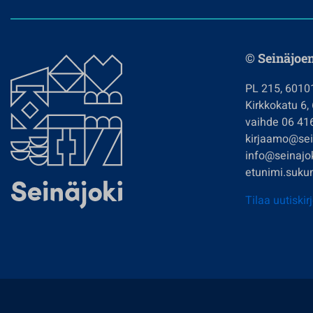
© Seinäjoe
PL 215, 6010
Kirkkokatu 6,
vaihde 06 41
kirjaamo@sein
info@seinajok
etunimi.sukun
Tilaa uutiskir