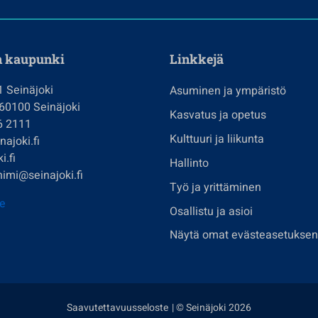
n kaupunki
Linkkejä
1 Seinäjoki
Asuminen ja ympäristö
 60100 Seinäjoki
Kasvatus ja opetus
6 2111
Kulttuuri ja liikunta
ajoki.fi
i.fi
Hallinto
imi@seinajoki.fi
Työ ja yrittäminen
je
Osallistu ja asioi
Näytä omat evästeasetuksen
Saavutettavuusseloste
| © Seinäjoki 2026