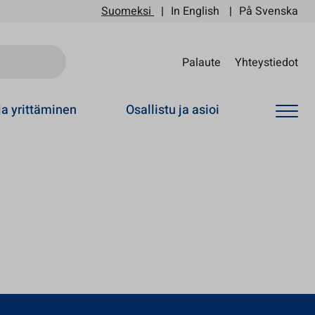
Suomeksi
In English
På Svenska
Sii
Palaute
Yhteystiedot
ja yrittäminen
Osallistu ja asioi