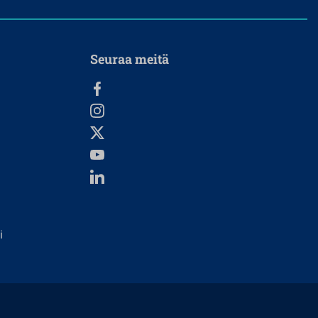
Seuraa meitä
i