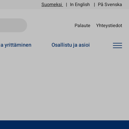
Suomeksi
In English
På Svenska
Sii
Palaute
Yhteystiedot
ja yrittäminen
Osallistu ja asioi