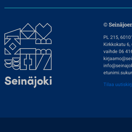
© Seinäjoe
PL 215, 6010
Kirkkokatu 6,
vaihde 06 41
kirjaamo@sein
info@seinajok
etunimi.sukun
Tilaa uutiskir