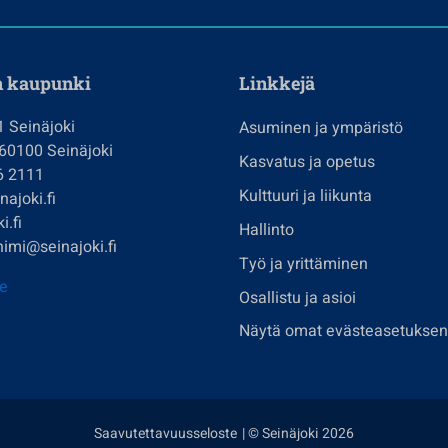
n kaupunki
Linkkejä
1 Seinäjoki
Asuminen ja ympäristö
 60100 Seinäjoki
Kasvatus ja opetus
6 2111
Kulttuuri ja liikunta
ajoki.fi
i.fi
Hallinto
imi@seinajoki.fi
Työ ja yrittäminen
je
Osallistu ja asioi
Näytä omat evästeasetuksen
Saavutettavuusseloste
| © Seinäjoki 2026