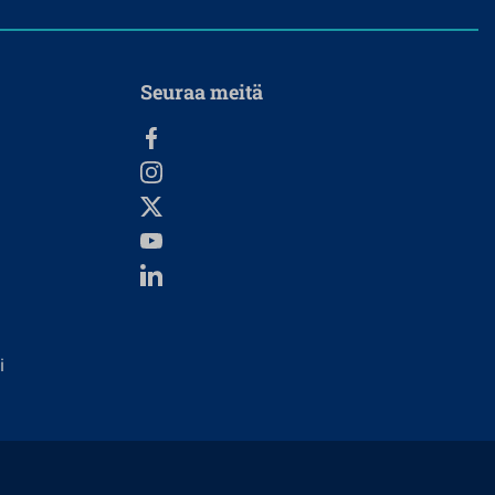
Seuraa meitä
i