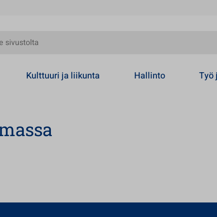
olta
Kulttuuri ja liikunta
Hallinto
Työ 
lmassa