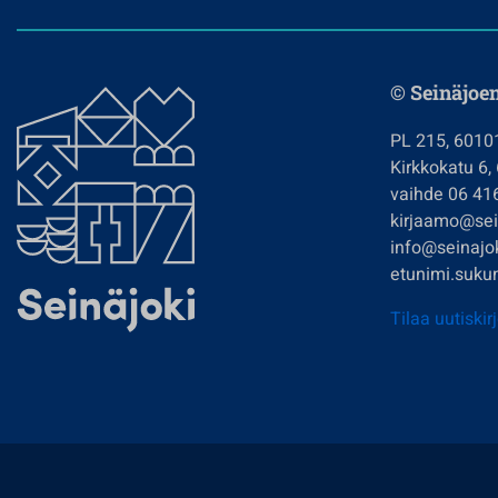
© Seinäjoe
PL 215, 6010
Kirkkokatu 6,
vaihde 06 41
kirjaamo@sein
info@seinajok
etunimi.sukun
Tilaa uutiskir