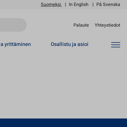
Suomeksi
In English
På Svenska
Sii
Palaute
Yhteystiedot
ja yrittäminen
Osallistu ja asioi