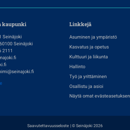
n kaupunki
Linkkejä
1 Seinäjoki
Asuminen ja ympäristö
 60100 Seinäjoki
Kasvatus ja opetus
6 2111
Kulttuuri ja liikunta
ajoki.fi
i.fi
Hallinto
imi@seinajoki.fi
Työ ja yrittäminen
je
Osallistu ja asioi
Näytä omat evästeasetuksen
Saavutettavuusseloste
| © Seinäjoki 2026