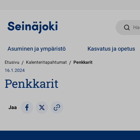
Hae sivust
Asuminen ja ympäristö
Kasvatus ja opetus
Etusivu
/
Kalenteritapahtumat
/
Penkkarit
16.1.2024
Penkkarit
Jaa