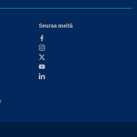
Seuraa meitä
i