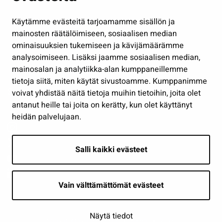
Hallinto
Käytämme evästeitä tarjoamamme sisällön ja
Työ ja yrittäminen
mainosten räätälöimiseen, sosiaalisen median
Osallistu ja asioi
ominaisuuksien tukemiseen ja kävijämäärämme
analysoimiseen. Lisäksi jaamme sosiaalisen median,
Näytä omat evästeasetukseni
mainosalan ja analytiikka-alan kumppaneillemme
tietoja siitä, miten käytät sivustoamme. Kumppanimme
Seuraa meitä
voivat yhdistää näitä tietoja muihin tietoihin, joita olet
antanut heille tai joita on kerätty, kun olet käyttänyt
heidän palvelujaan.
Salli kaikki evästeet
Vain välttämättömät evästeet
Näytä tiedot
Saavutettavuusseloste
| © Seinäjoki 2026