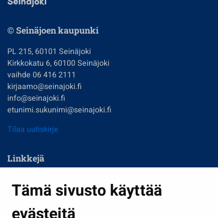
© Seinäjoen kaupunki
PL 215, 60101 Seinäjoki
Kirkkokatu 6, 60100 Seinäjoki
vaihde 06 416 2111
kirjaamo@seinajoki.fi
info@seinajoki.fi
etunimi.sukunimi@seinajoki.fi
Tilaa uutiskirje
Linkkejä
Asuminen ja ympäristö
Tämä sivusto käyttää
Kasvatus ja opetus
evästeitä
Kulttuuri ja liikunta