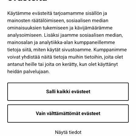
Hallinto
Käytämme evästeitä tarjoamamme sisällön ja
Työ ja yrittäminen
mainosten räätälöimiseen, sosiaalisen median
Osallistu ja asioi
ominaisuuksien tukemiseen ja kävijämäärämme
analysoimiseen. Lisäksi jaamme sosiaalisen median,
Näytä omat evästeasetukseni
mainosalan ja analytiikka-alan kumppaneillemme
tietoja siitä, miten käytät sivustoamme. Kumppanimme
Seuraa meitä
voivat yhdistää näitä tietoja muihin tietoihin, joita olet
antanut heille tai joita on kerätty, kun olet käyttänyt
heidän palvelujaan.
Salli kaikki evästeet
Vain välttämättömät evästeet
Näytä tiedot
Saavutettavuusseloste
| © Seinäjoki 2026