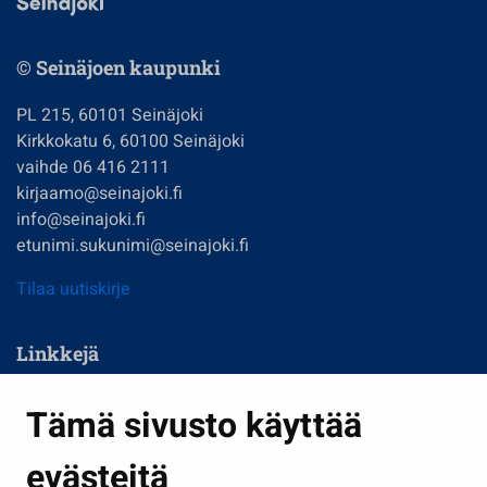
© Seinäjoen kaupunki
PL 215, 60101 Seinäjoki
Kirkkokatu 6, 60100 Seinäjoki
vaihde 06 416 2111
kirjaamo@seinajoki.fi
info@seinajoki.fi
etunimi.sukunimi@seinajoki.fi
Tilaa uutiskirje
Linkkejä
Asuminen ja ympäristö
Tämä sivusto käyttää
Kasvatus ja opetus
evästeitä
Kulttuuri ja liikunta