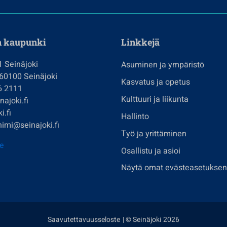
n kaupunki
Linkkejä
1 Seinäjoki
Asuminen ja ympäristö
 60100 Seinäjoki
Kasvatus ja opetus
6 2111
Kulttuuri ja liikunta
ajoki.fi
i.fi
Hallinto
imi@seinajoki.fi
Työ ja yrittäminen
je
Osallistu ja asioi
Näytä omat evästeasetuksen
Saavutettavuusseloste
| © Seinäjoki 2026