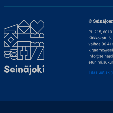
© Seinäjoe
PL 215, 6010
Kirkkokatu 6,
vaihde 06 41
kirjaamo@sein
info@seinajok
etunimi.sukun
Tilaa uutiskir