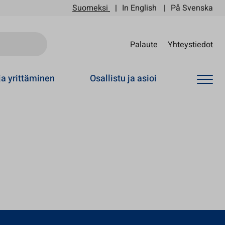
Suomeksi
In English
På Svenska
Sii
Palaute
Yhteystiedot
ja yrittäminen
Osallistu ja asioi