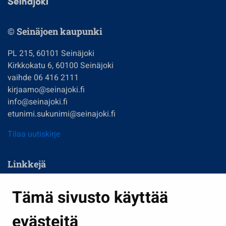
© Seinäjoen kaupunki
PL 215, 60101 Seinäjoki
Kirkkokatu 6, 60100 Seinäjoki
vaihde 06 416 2111
kirjaamo@seinajoki.fi
info@seinajoki.fi
etunimi.sukunimi@seinajoki.fi
Tilaa uutiskirje
Linkkejä
Asuminen ja ympäristö
Tämä sivusto käyttää
Kasvatus ja opetus
evästeitä
Kulttuuri ja liikunta