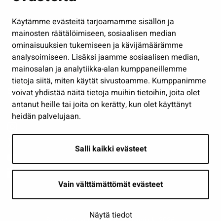
Hallinto
Käytämme evästeitä tarjoamamme sisällön ja
Työ ja yrittäminen
mainosten räätälöimiseen, sosiaalisen median
Osallistu ja asioi
ominaisuuksien tukemiseen ja kävijämäärämme
analysoimiseen. Lisäksi jaamme sosiaalisen median,
Näytä omat evästeasetukseni
mainosalan ja analytiikka-alan kumppaneillemme
tietoja siitä, miten käytät sivustoamme. Kumppanimme
Seuraa meitä
voivat yhdistää näitä tietoja muihin tietoihin, joita olet
antanut heille tai joita on kerätty, kun olet käyttänyt
heidän palvelujaan.
Salli kaikki evästeet
Vain välttämättömät evästeet
Näytä tiedot
Saavutettavuusseloste
| © Seinäjoki 2026