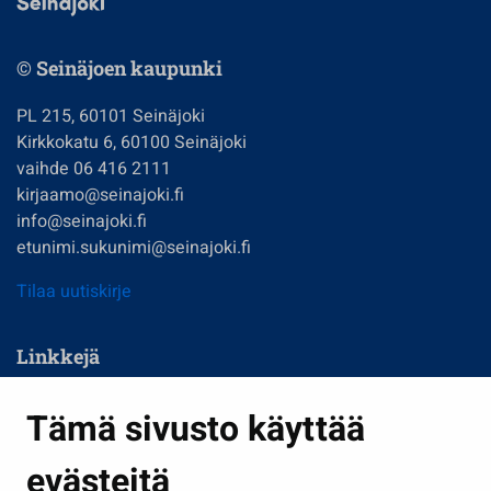
© Seinäjoen kaupunki
PL 215, 60101 Seinäjoki
Kirkkokatu 6, 60100 Seinäjoki
vaihde 06 416 2111
kirjaamo@seinajoki.fi
info@seinajoki.fi
etunimi.sukunimi@seinajoki.fi
Tilaa uutiskirje
Linkkejä
Asuminen ja ympäristö
Tämä sivusto käyttää
Kasvatus ja opetus
evästeitä
Kulttuuri ja liikunta