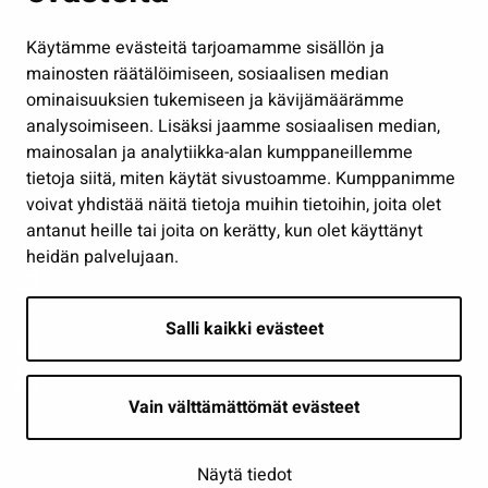
Hallinto
Käytämme evästeitä tarjoamamme sisällön ja
Työ ja yrittäminen
mainosten räätälöimiseen, sosiaalisen median
Osallistu ja asioi
ominaisuuksien tukemiseen ja kävijämäärämme
analysoimiseen. Lisäksi jaamme sosiaalisen median,
Näytä omat evästeasetukseni
mainosalan ja analytiikka-alan kumppaneillemme
tietoja siitä, miten käytät sivustoamme. Kumppanimme
Seuraa meitä
voivat yhdistää näitä tietoja muihin tietoihin, joita olet
antanut heille tai joita on kerätty, kun olet käyttänyt
heidän palvelujaan.
Salli kaikki evästeet
Vain välttämättömät evästeet
Näytä tiedot
Saavutettavuusseloste
| © Seinäjoki 2026