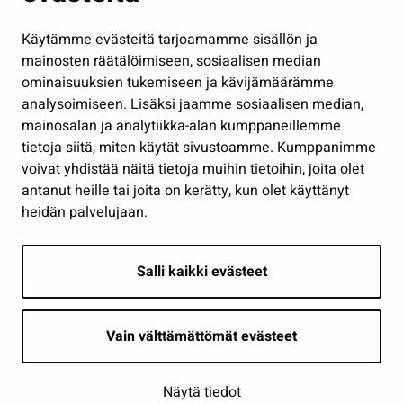
Hallinto
Käytämme evästeitä tarjoamamme sisällön ja
Työ ja yrittäminen
mainosten räätälöimiseen, sosiaalisen median
Osallistu ja asioi
ominaisuuksien tukemiseen ja kävijämäärämme
analysoimiseen. Lisäksi jaamme sosiaalisen median,
Näytä omat evästeasetukseni
mainosalan ja analytiikka-alan kumppaneillemme
tietoja siitä, miten käytät sivustoamme. Kumppanimme
Seuraa meitä
voivat yhdistää näitä tietoja muihin tietoihin, joita olet
antanut heille tai joita on kerätty, kun olet käyttänyt
heidän palvelujaan.
Salli kaikki evästeet
Vain välttämättömät evästeet
Näytä tiedot
Saavutettavuusseloste
| © Seinäjoki 2026