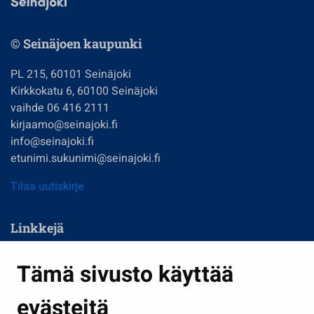
© Seinäjoen kaupunki
PL 215, 60101 Seinäjoki
Kirkkokatu 6, 60100 Seinäjoki
vaihde 06 416 2111
kirjaamo@seinajoki.fi
info@seinajoki.fi
etunimi.sukunimi@seinajoki.fi
Tilaa uutiskirje
Linkkejä
Asuminen ja ympäristö
Tämä sivusto käyttää
Kasvatus ja opetus
evästeitä
Kulttuuri ja liikunta