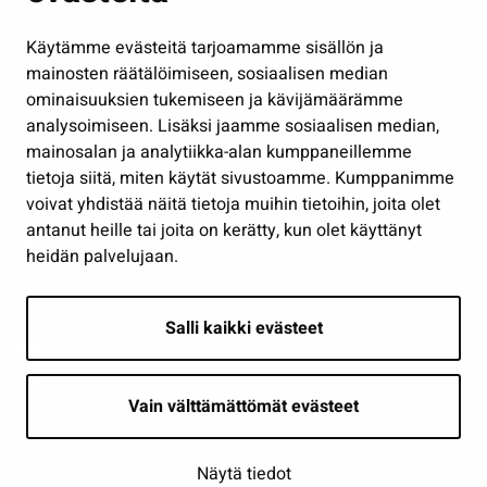
Hallinto
Käytämme evästeitä tarjoamamme sisällön ja
Työ ja yrittäminen
mainosten räätälöimiseen, sosiaalisen median
Osallistu ja asioi
ominaisuuksien tukemiseen ja kävijämäärämme
analysoimiseen. Lisäksi jaamme sosiaalisen median,
Näytä omat evästeasetukseni
mainosalan ja analytiikka-alan kumppaneillemme
tietoja siitä, miten käytät sivustoamme. Kumppanimme
Seuraa meitä
voivat yhdistää näitä tietoja muihin tietoihin, joita olet
antanut heille tai joita on kerätty, kun olet käyttänyt
heidän palvelujaan.
Salli kaikki evästeet
Vain välttämättömät evästeet
Näytä tiedot
Saavutettavuusseloste
| © Seinäjoki 2026