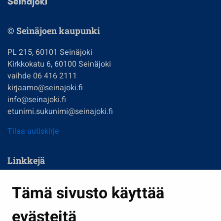
© Seinäjoen kaupunki
PL 215, 60101 Seinäjoki
Kirkkokatu 6, 60100 Seinäjoki
vaihde 06 416 2111
kirjaamo@seinajoki.fi
info@seinajoki.fi
etunimi.sukunimi@seinajoki.fi
Tilaa uutiskirje
Linkkejä
Asuminen ja ympäristö
Tämä sivusto käyttää
Kasvatus ja opetus
evästeitä
Kulttuuri ja liikunta