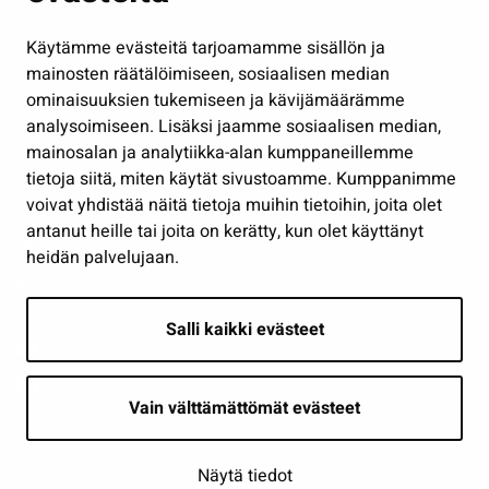
Hallinto
Käytämme evästeitä tarjoamamme sisällön ja
Työ ja yrittäminen
mainosten räätälöimiseen, sosiaalisen median
Osallistu ja asioi
ominaisuuksien tukemiseen ja kävijämäärämme
analysoimiseen. Lisäksi jaamme sosiaalisen median,
Näytä omat evästeasetukseni
mainosalan ja analytiikka-alan kumppaneillemme
tietoja siitä, miten käytät sivustoamme. Kumppanimme
Seuraa meitä
voivat yhdistää näitä tietoja muihin tietoihin, joita olet
antanut heille tai joita on kerätty, kun olet käyttänyt
heidän palvelujaan.
Salli kaikki evästeet
Vain välttämättömät evästeet
Näytä tiedot
Saavutettavuusseloste
| © Seinäjoki 2026