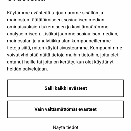
Hallinto
Käytämme evästeitä tarjoamamme sisällön ja
Työ ja yrittäminen
mainosten räätälöimiseen, sosiaalisen median
Osallistu ja asioi
ominaisuuksien tukemiseen ja kävijämäärämme
analysoimiseen. Lisäksi jaamme sosiaalisen median,
Näytä omat evästeasetukseni
mainosalan ja analytiikka-alan kumppaneillemme
tietoja siitä, miten käytät sivustoamme. Kumppanimme
Seuraa meitä
voivat yhdistää näitä tietoja muihin tietoihin, joita olet
antanut heille tai joita on kerätty, kun olet käyttänyt
heidän palvelujaan.
Salli kaikki evästeet
Vain välttämättömät evästeet
Näytä tiedot
Saavutettavuusseloste
| © Seinäjoki 2026