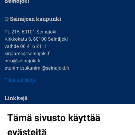
© Seinäjoen kaupunki
PL 215, 60101 Seinäjoki
Kirkkokatu 6, 60100 Seinäjoki
vaihde 06 416 2111
kirjaamo@seinajoki.fi
info@seinajoki.fi
etunimi.sukunimi@seinajoki.fi
Tilaa uutiskirje
Linkkejä
Asuminen ja ympäristö
Tämä sivusto käyttää
Kasvatus ja opetus
evästeitä
Kulttuuri ja liikunta