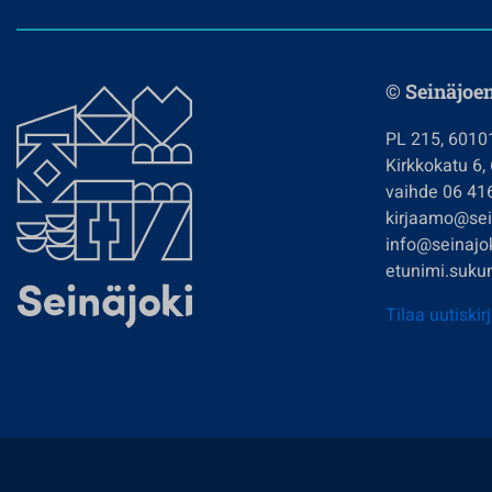
© Seinäjoe
PL 215, 6010
Kirkkokatu 6,
vaihde 06 41
kirjaamo@sein
info@seinajok
etunimi.sukun
Tilaa uutiskir