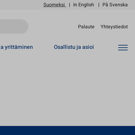
Suomeksi
In English
På Svenska
Sii
Palaute
Yhteystiedot
ja yrittäminen
Osallistu ja asioi