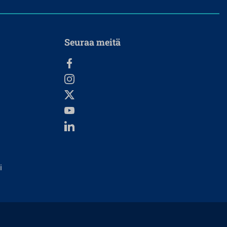
Seuraa meitä
i