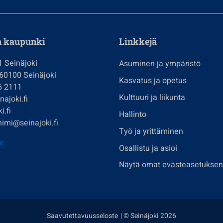
n kaupunki
Linkkejä
1 Seinäjoki
Asuminen ja ympäristö
 60100 Seinäjoki
Kasvatus ja opetus
6 2111
Kulttuuri ja liikunta
ajoki.fi
i.fi
Hallinto
imi@seinajoki.fi
Työ ja yrittäminen
je
Osallistu ja asioi
Näytä omat evästeasetuksen
Saavutettavuusseloste
| © Seinäjoki 2026