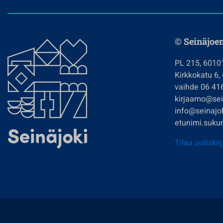
© Seinäjoe
PL 215, 6010
Kirkkokatu 6,
vaihde 06 41
kirjaamo@sein
info@seinajok
etunimi.sukun
Tilaa uutiskir