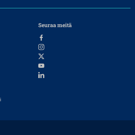
Seuraa meitä
i