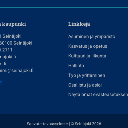
n kaupunki
Linkkejä
1 Seinäjoki
Asuminen ja ympäristö
 60100 Seinäjoki
Kasvatus ja opetus
6 2111
Kulttuuri ja liikunta
ajoki.fi
i.fi
Hallinto
imi@seinajoki.fi
Työ ja yrittäminen
je
Osallistu ja asioi
Näytä omat evästeasetuksen
Saavutettavuusseloste
| © Seinäjoki 2026