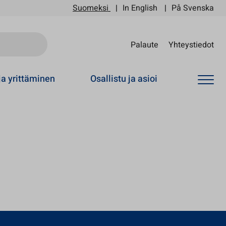
Suomeksi
In English
På Svenska
Sii
Palaute
Yhteystiedot
ja yrittäminen
Osallistu ja asioi